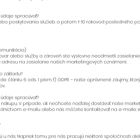
údaje spracúvať?
bo poskytovania služieb a potom 1-10 rokovod posledného pos
komunikácia)
li tovar alebo služby a zároveň ste výslovne neodmietli zasiela
 adresu na zasielanie našich marketingových oznámení.
o základu?
de článku 6 ods. 1 písm. f) GDPR – naše oprávnené záujmy, kto
ov.
údaje spracúvať?
nákupu. V prípade, ak nechcete naďalej dostávať naše mark
redníctvom e-mailu alebo nás môžete kontaktovať na e-maile:
?
u nás. Napriek tomu pre nás pracujú niektoré spoločnosti aleb