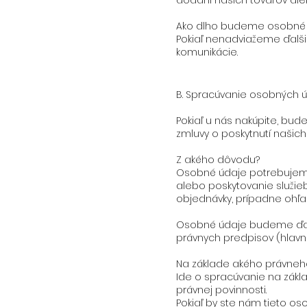
dodaní našich tovarov aleb
Ako dlho budeme osobné 
Pokiaľ nenadviažeme ďalši
komunikácie.
B. Spracúvanie osobných 
Pokiaľ u nás nakúpite, b
zmluvy o poskytnutí našich t
Z akého dôvodu?
Osobné údaje potrebujeme 
alebo poskytovanie služie
objednávky, prípadne ohľa
Osobné údaje budeme ďale
právnych predpisov (hlavn
Na základe akého právne
Ide o spracúvanie na zákla
právnej povinnosti.
Pokiaľ by ste nám tieto o