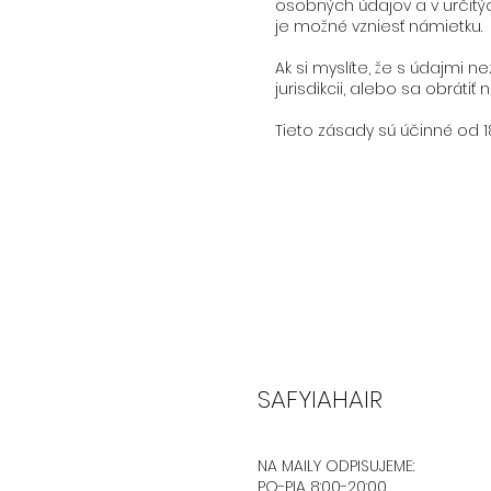
osobných údajov a v určitý
je možné vzniesť námietku.
Ak si myslíte, že s údajmi
jurisdikcii, alebo sa obrátiť 
Tieto zásady sú účinné od 1
SAFYIAHAIR
NA MAILY ODPISUJEME:
PO-PIA 8:00-20:00