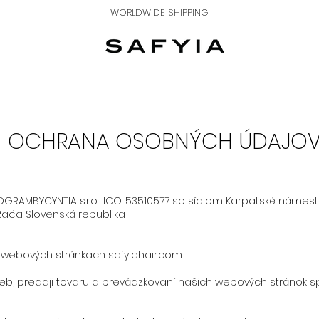
WORLDWIDE SHIPPING
OCHRANA OSOBNÝCH ÚDAJO
RAMBYCYNTIA s.r.o ICO: 53510577 so sídlom Karpatské námesti
Rača Slovenská republika
webových stránkach safyiahair.com
užieb, predaji tovaru a prevádzkovaní našich webových stránok