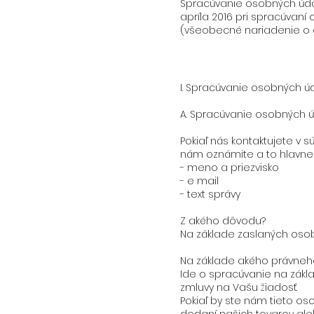
Spracúvanie osobných údaj
apríla 2016 pri spracúvan
(všeobecné nariadenie o 
I. Spracúvanie osobných ú
A. Spracúvanie osobných ú
Pokiaľ nás kontaktujete v 
nám oznámite a to hlavne 
- meno a priezvisko
- e mail
- text správy
Z akého dôvodu?
Na základe zaslaných osob
Na základe akého právneh
Ide o spracúvanie na zákla
zmluvy na Vašu žiadosť.
Pokiaľ by ste nám tieto o