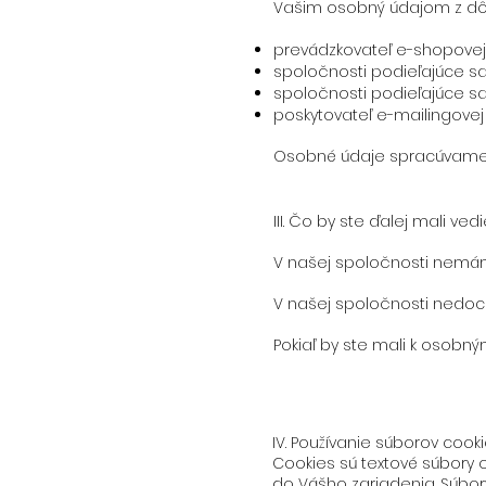
Vašim osobný údajom z dô
prevádzkovateľ e-shopovej
spoločnosti podieľajúce sa
spoločnosti podieľajúce sa
poskytovateľ e-mailingovej
Osobné údaje spracúvame i
III. Čo by ste ďalej mali vedi
V našej spoločnosti nemá
V našej spoločnosti nedoc
Pokiaľ by ste mali k osobn
IV. Používanie súborov cook
Cookies sú textové súbory 
do Vášho zariadenia. Súbor