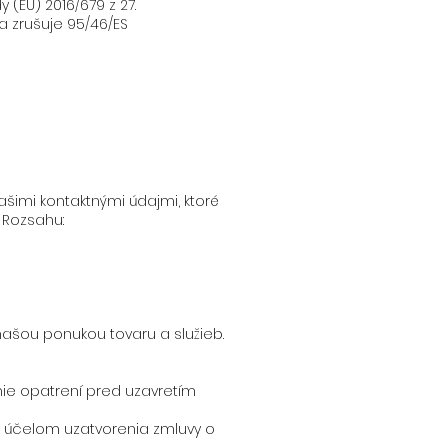
EÚ) 2016/679 z 27.
a zrušuje 95/46/ES
ašimi kontaktnými údajmi, ktoré
 Rozsahu:
ašou ponukou tovaru a služieb.
anie opatrení pred uzavretím
a účelom uzatvorenia zmluvy o