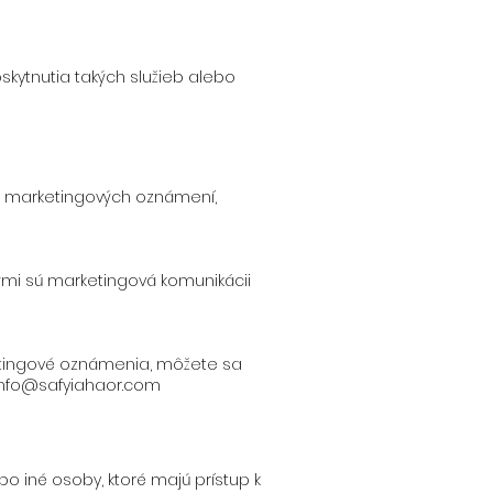
kytnutia takých služieb alebo
nie marketingových oznámení,
rými sú marketingová komunikácii
etingové oznámenia, môžete sa
info@safyiahaor.com
o iné osoby, ktoré majú prístup k