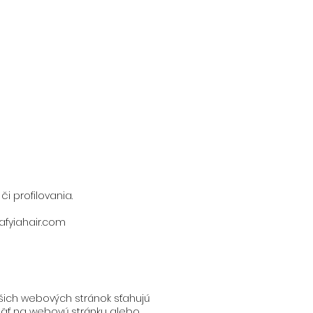
 profilovania.
afyiahair.com
šich webových stránok sťahujú
päť na webovú stránku alebo