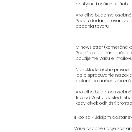
poskytnutí našich služieb.
Ako dlho budeme osobné 
Počas dodania tovarov ale
dodania tovaru.
C. Newsletter (komerčná 
Pokiaľ ste si u nás zakúpi
použijeme Vašu e-mailovú
Na základe akého právneh
Ide o spracúvanie na zákla
cielená na našich zákazník
Ako dlho budeme osobné 
1
rok od Vášho posledného 
kedykoľvek odhlásiť prost
II. Kto sa k údajom dostane
Vaše osobné údaje zostanú 