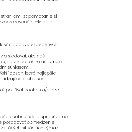
i stránkami, zapamätanie si
my zobrazované on-line boli
hlásiť sa do zabezpečených
v a sledovať, ako naši
ú, napríklad tak, že umožňujú
úcim súhlasom.
alší obsah, ktoré najlepšie
chádzajúcim súhlasom.
iež používať cookies a/alebo
é Vaše osobné údaje spracúvame,
pade požadovať obmedzenie
 určitých situáciách výmaz