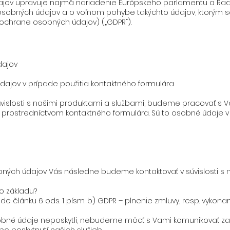
ov upravuje najmä nariadenie Európskeho parlamentu a Rady (
í osobných údajov a o voľnom pohybe takýchto údajov, ktorým s
ochrane osobných údajov) („GDPR“).
dajov
dajov v prípade použitia kontaktného formulára
súvislosti s našimi produktami a službami, budeme pracovať s V
prostredníctvom kontaktného formulára. Sú to osobné údaje v
ných údajov Vás následne budeme kontaktovať v súvislosti s n
o základu?
de článku 6 ods. 1 písm. b) GDPR – plnenie zmluvy, resp. vykon
sobné údaje neposkytli, nebudeme môcť s Vami komunikovať z