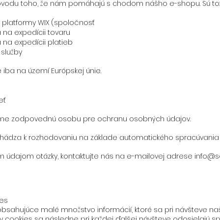
vodu toho, že nám pomáhajú s chodom nášho e-shopu. Sú to:
 platformy WIX (spoločnosť
 na expedícii tovaru
 na expedícii platieb
 služby
ba na území Európskej únie.
eť
me zodpovednú osobu pre ochranu osobných údajov.
hádza k rozhodovaniu na základe automatického spracúvania či
ým údajom otázky, kontaktujte nás na e-mailovej adrese
info@s
ies
obsahujúce malé množstvo informácií, ktoré sa pri návšteve na
y cookies sa následne pri každej ďalšej návšteve odosielajú s