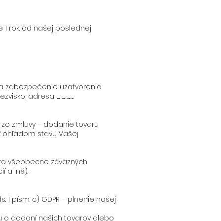
1 rok. od našej poslednej
na zabezpečenie uzatvorenia
sko, adresa, ………………...
 zo zmluvy – dodanie tovaru
ať ohľadom stavu Vašej
 zo všeobecne záväzných
 a iné).
s. 1 písm. c) GDPR – plnenie našej
u o dodaní našich tovarov alebo