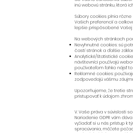
inú webovú stránku, ktorá ic
Súbory cookies plnia rôzne
Vašich preferencií a celkovo
lepšie prispôsobené Vaše
Na webových stránkach pou
Nevyhnutné cookies: sú pot
častí stránok a ďalšie zákl
Analytické/štatistické cook
návštevníci používajú webo
používateľom ľahko nájsť t
Reklamné cookies: používajú
zodpovedajú vášmu záujmu 
Upozorňujeme, že tretie str
pristupovať k údajom zhro
V. Vaše práva v súvislosti
Nariadenie GDPR vám dáva 
vyžiadať si u nás prístup 
spracúvania, môžete požad