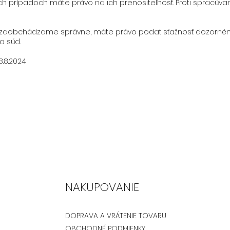
ch prípadoch máte právo na ich prenositeľnosť. Proti spracúv
 nezaobchádzame správne, máte právo podať sťažnosť dozorném
na súd.
8.8.2024
NAKUPOVANIE
DOPRAVA A VRÁTENIE TOVARU
OBCHODNÉ PODMIENKY