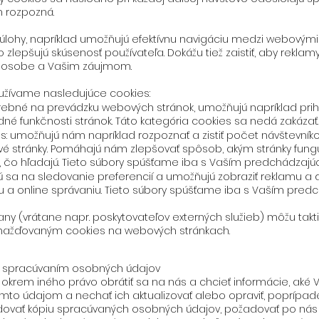
h rozpozná.
 úlohy, napríklad umožňujú efektívnu navigáciu medzi webovým
 zlepšujú skúsenosť používateľa. Dokážu tiež zaistiť, aby rekla
j osobe a Vašim záujmom.
žívame nasledujúce cookies:
rebné na prevádzku webových stránok, umožňujú napríklad pri
adné funkčnosti stránok. Táto kategória cookies sa nedá zakázať.
ies: umožňujú nám napríklad rozpoznať a zistiť počet návštevníko
vé stránky. Pomáhajú nám zlepšovať spôsob, akým stránky funguj
o, čo hľadajú. Tieto súbory spúšťame iba s Vaším predchádzaj
 sa na sledovanie preferencií a umožňujú zobraziť reklamu a ď
a online správaniu. Tieto súbory spúšťame iba s Vaším pred
any (vrátane napr. poskytovateľov externých služieb) môžu takt
mažďovaným cookies na webových stránkach.
 so spracúvaním osobných údajov
okrem iného právo obrátiť sa na nás a chcieť informácie, ak
k týmto údajom a nechať ich aktualizovať alebo opraviť, poprí
ovať kópiu spracúvaných osobných údajov, požadovať po nás v