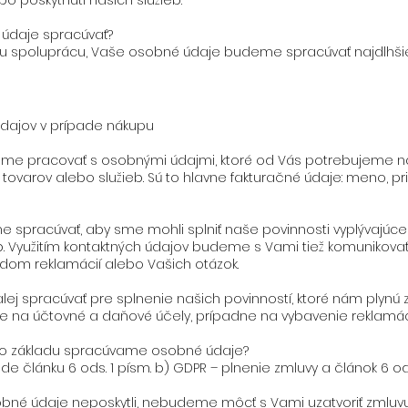
o poskytnutí našich služieb.
údaje spracúvať?
u spoluprácu, Vaše osobné údaje budeme spracúvať najdlhšie 
údajov v prípade nákupu
udeme pracovať s osobnými údajmi, ktoré od Vás potrebujeme 
ovarov alebo služieb. Sú to hlavne fakturačné údaje: meno, priezvi
spracúvať, aby sme mohli splniť naše povinnosti vyplývajúce
b. Využitím kontaktných údajov budeme s Vami tiež komunikov
dom reklamácií alebo Vašich otázok.
j spracúvať pre splnenie našich povinností, ktoré nám plynú
e na účtovné a daňové účely, prípadne na vybavenie reklamácií
ho základu spracúvame osobné údaje?
de článku 6 ods. 1 písm. b) GDPR – plnenie zmluvy a článok 6 od
sobné údaje neposkytli, nebudeme môcť s Vami uzatvoriť zmluv