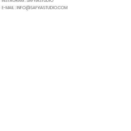
INSTAGRAM : SAFYIASTUDIO
E-MAIL :
INFO@SAFYIASTUDIO.COM