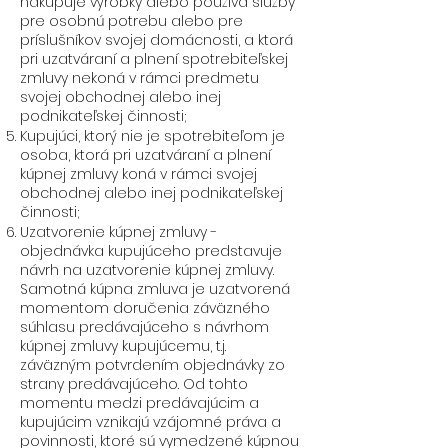
nakupuje výrobky alebo používa služby
pre osobnú potrebu alebo pre
príslušníkov svojej domácnosti, a ktorá
pri uzatváraní a plnení spotrebiteľskej
zmluvy nekoná v rámci predmetu
svojej obchodnej alebo inej
podnikateľskej činnosti;
Kupujúci, ktorý nie je spotrebiteľom je
osoba, ktorá pri uzatváraní a plnení
kúpnej zmluvy koná v rámci svojej
obchodnej alebo inej podnikateľskej
činnosti;
Uzatvorenie kúpnej zmluvy -
objednávka kupujúceho predstavuje
návrh na uzatvorenie kúpnej zmluvy.
Samotná kúpna zmluva je uzatvorená
momentom doručenia záväzného
súhlasu predávajúceho s návrhom
kúpnej zmluvy kupujúcemu, t.j.
záväzným potvrdením objednávky zo
strany predávajúceho. Od tohto
momentu medzi predávajúcim a
kupujúcim vznikajú vzájomné práva a
povinnosti, ktoré sú vymedzené kúpnou