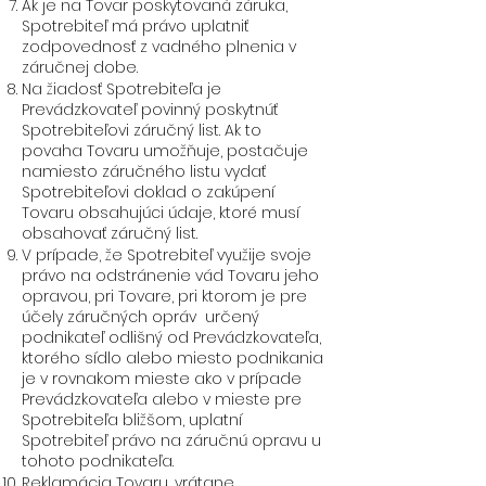
Ak je na Tovar poskytovaná záruka,
Spotrebiteľ má právo uplatniť
zodpovednosť z vadného plnenia v
záručnej dobe.
Na žiadosť Spotrebiteľa je
Prevádzkovateľ povinný poskytnúť
Spotrebiteľovi záručný list. Ak to
povaha Tovaru umožňuje, postačuje
namiesto záručného listu vydať
Spotrebiteľovi doklad o zakúpení
Tovaru obsahujúci údaje, ktoré musí
obsahovať záručný list.
V prípade, že Spotrebiteľ využije svoje
právo na odstránenie vád Tovaru jeho
opravou, pri Tovare, pri ktorom je pre
účely záručných opráv určený
podnikateľ odlišný od Prevádzkovateľa,
ktorého sídlo alebo miesto podnikania
je v rovnakom mieste ako v prípade
Prevádzkovateľa alebo v mieste pre
Spotrebiteľa bližšom, uplatní
Spotrebiteľ právo na záručnú opravu u
tohoto podnikateľa.
Reklamácia Tovaru, vrátane