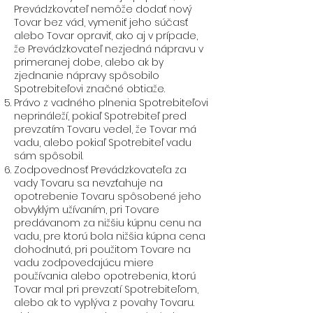
Prevádzkovateľ nemôže dodať nový
Tovar bez vád, vymeniť jeho súčasť
alebo Tovar opraviť, ako aj v prípade,
že Prevádzkovateľ nezjedná nápravu v
primeranej dobe, alebo ak by
zjednanie nápravy spôsobilo
Spotrebiteľovi značné obtiaže.
Právo z vadného plnenia Spotrebiteľovi
neprináleží, pokiaľ Spotrebiteľ pred
prevzatím Tovaru vedel, že Tovar má
vadu, alebo pokiaľ Spotrebiteľ vadu
sám spôsobil.
Zodpovednosť Prevádzkovateľa za
vady Tovaru sa nevzťahuje na
opotrebenie Tovaru spôsobené jeho
obvyklým užívaním, pri Tovare
predávanom za nižšiu kúpnu cenu na
vadu, pre ktorú bola nižšia kúpna cena
dohodnutá, pri použitom Tovare na
vadu zodpovedajúcu miere
používania alebo opotrebenia, ktorú
Tovar mal pri prevzatí Spotrebiteľom,
alebo ak to vyplýva z povahy Tovaru.