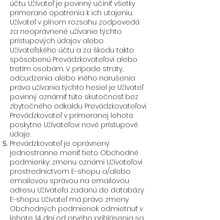
účtu. Užívateľ je povinný učiniť všetky
primerané opatrenia k ich utajeniu.
Užívateľ v plnom rozsahu zodpovedá
za neoprávnené užívanie týchto
prístupových údajov alebo
Užívateľského účtu a za škodu takto
spôsobenú Prevádzkovateľovi alebo
tretím osobám. V prípade straty,
odcudzenia alebo iného narušenia
práva užívania týchto hesiel je Užívateľ
povinný oznámiť túto skutočnosť bez
zbytočného odkaldu Prevádzkovateľovi.
Prevádzkovateľ v primeranej lehote
poskytne Užívateľovi nové prístupové
údaje.
Prevádzkovateľ je oprávnený
jednostranne meniť tieto Obchodné
podmienky; zmenu oznámi Užívateľovi
prostredníctvom E-shopu a/alebo
emailovou správou na emailovou
adresu Užívateľa zadanú do databázy
E-shopu. Uživateľ má právo zmeny
Obchodných podmienok odmietnuť v
lehote 14 dní od prvého prihlásenia sa