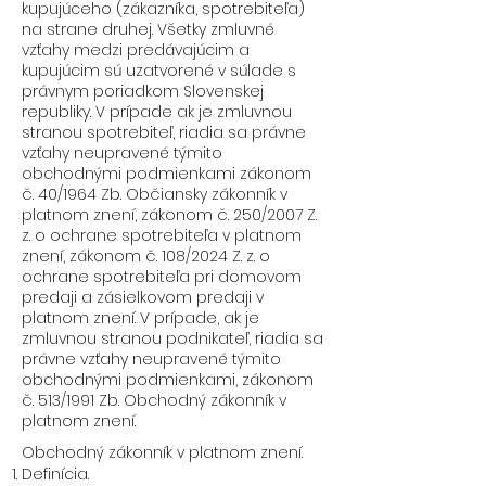
kupujúceho (zákazníka, spotrebiteľa)
na strane druhej. Všetky zmluvné
vzťahy medzi predávajúcim a
kupujúcim sú uzatvorené v súlade s
právnym poriadkom Slovenskej
republiky. V prípade ak je zmluvnou
stranou spotrebiteľ, riadia sa právne
vzťahy neupravené týmito
obchodnými podmienkami zákonom
č. 40/1964 Zb. Občiansky zákonník v
platnom znení, zákonom č. 250/2007 Z.
z. o ochrane spotrebiteľa v platnom
znení, zákonom č. 108/2024 Z. z. o
ochrane spotrebiteľa pri domovom
predaji a zásielkovom predaji v
platnom znení. V prípade, ak je
zmluvnou stranou podnikateľ, riadia sa
právne vzťahy neupravené týmito
obchodnými podmienkami, zákonom
č. 513/1991 Zb. Obchodný zákonník v
platnom znení.
Obchodný zákonník v platnom znení.
Definícia.