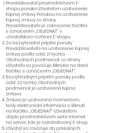
Prevádzkovateľ prostredníctvom E-
shopu ponúka Užívateľom uzatvorenie
Kúpnej zmluvy. Ponukou na uzatvorenie
Kúpnej zmluvy zo strany
Prevádzkovateľa je zobrazenie tlačítka
s označením „OBJEDNAŤ“ v
užívateľskom rozhraní E-shopu.
Za bezvýhradné prijatie ponuky
Prevádzkovateľa na uzatvorenie Kúpnej
zmluvy podľa odst. 2.1 týchto
Obchodných podmienok zo strany
Užívateľa sa považuje kliknutie na dané
tlačítko s označením „OBJEDNAŤ“.
Bezvýhradným prijatím ponuky podľa
odst. 2.2 týchto Obchodných
podmienok je uzatvorená Kúpna
zmluva.
Zmluva je uzatvorená momentom,
kedy elektronická informácia o kliknutí
na tlačítko „OBJEDNAŤ“ Užívateľom
dôjde prostredníctvom siete Internet
na server, kde je nainštalovaný E-shop.
Užívateľ sa zaväzuje do príslušných