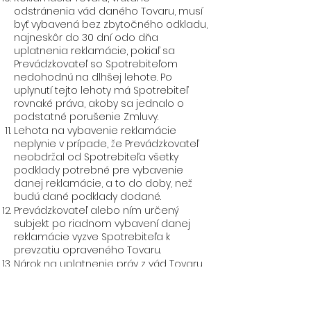
odstránenia vád daného Tovaru, musí
byť vybavená bez zbytočného odkladu,
najneskôr do 30 dní odo dňa
uplatnenia reklamácie, pokiaľ sa
Prevádzkovateľ so Spotrebiteľom
nedohodnú na dlhšej lehote. Po
uplynutí tejto lehoty má Spotrebiteľ
rovnaké práva, akoby sa jednalo o
podstatné porušenie Zmluvy.
Lehota na vybavenie reklamácie
neplynie v prípade, že Prevádzkovateľ
neobdržal od Spotrebiteľa všetky
podklady potrebné pre vybavenie
danej reklamácie, a to do doby, než
budú dané podklady dodané.
Prevádzkovateľ alebo ním určený
subjekt po riadnom vybavení danej
reklamácie vyzve Spotrebiteľa k
prevzatiu opraveného Tovaru.
Nárok na uplatnenie práv z vád Tovaru
zaniká v prípade neodbornej montáže
alebo neodborného uvedenia Tovaru
do prevádzky, rovnako ako pri