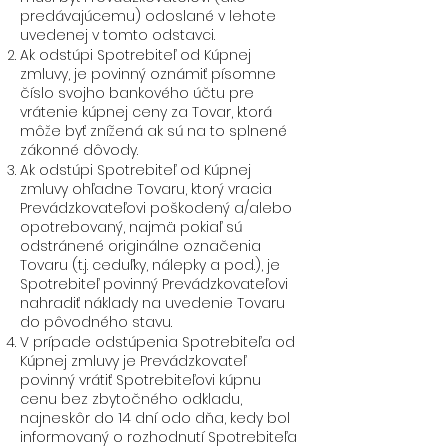
predávajúcemu) odoslané v lehote
uvedenej v tomto odstavci.
Ak odstúpi Spotrebiteľ od Kúpnej
zmluvy, je povinný oznámiť písomne
číslo svojho bankového účtu pre
vrátenie kúpnej ceny za Tovar, ktorá
môže byť znížená ak sú na to splnené
zákonné dôvody.
Ak odstúpi Spotrebiteľ od Kúpnej
zmluvy ohľadne Tovaru, ktorý vracia
Prevádzkovateľovi poškodený a/alebo
opotrebovaný, najmä pokiaľ sú
odstránené originálne označenia
Tovaru (t.j. ceduľky, nálepky a pod.), je
Spotrebiteľ povinný Prevádzkovateľovi
nahradiť náklady na uvedenie Tovaru
do pôvodného stavu.
V prípade odstúpenia Spotrebiteľa od
Kúpnej zmluvy je Prevádzkovateľ
povinný vrátiť Spotrebiteľovi kúpnu
cenu bez zbytočného odkladu,
najneskôr do 14 dní odo dňa, kedy bol
informovaný o rozhodnutí Spotrebiteľa