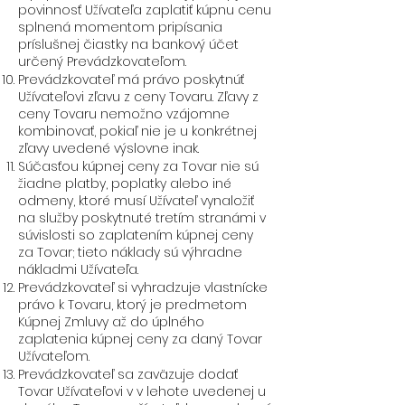
povinnosť Užívateľa zaplatiť kúpnu cenu
splnená momentom pripísania
príslušnej čiastky na bankový účet
určený Prevádzkovateľom.
Prevádzkovateľ má právo poskytnúť
Užívateľovi zľavu z ceny Tovaru. Zľavy z
ceny Tovaru nemožno vzájomne
kombinovať, pokiaľ nie je u konkrétnej
zľavy uvedené výslovne inak.
Súčasťou kúpnej ceny za Tovar nie sú
žiadne platby, poplatky alebo iné
odmeny, ktoré musí Užívateľ vynaložiť
na služby poskytnuté tretím stranámi v
súvislosti so zaplatením kúpnej ceny
za Tovar; tieto náklady sú výhradne
nákladmi Užívateľa.
Prevádzkovateľ si vyhradzuje vlastnícke
právo k Tovaru, ktorý je predmetom
Kúpnej Zmluvy až do úplného
zaplatenia kúpnej ceny za daný Tovar
Užívateľom.
Prevádzkovateľ sa zaväzuje dodať
Tovar Užívateľovi v v lehote uvedenej u