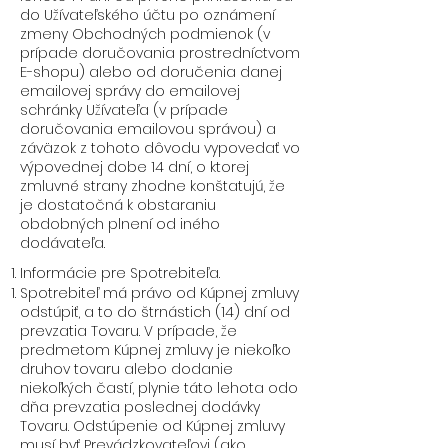
do Užívateľského účtu po oznámení
zmeny Obchodných podmienok (v
prípade doručovania prostredníctvom
E-shopu) alebo od doručenia danej
emailovej správy do emailovej
schránky Užívateľa (v prípade
doručovania emailovou správou) a
záväzok z tohoto dôvodu vypovedať vo
výpovednej dobe 14 dní, o ktorej
zmluvné strany zhodne konštatujú, že
je dostatočná k obstaraniu
obdobných plnení od iného
dodávateľa.
Informácie pre Spotrebiteľa.
Spotrebiteľ má právo od Kúpnej zmluvy
odstúpiť, a to do štrnástich (14) dní od
prevzatia Tovaru. V prípade, že
predmetom Kúpnej zmluvy je niekoľko
druhov tovaru alebo dodanie
niekoľkých častí, plynie táto lehota odo
dňa prevzatia poslednej dodávky
Tovaru. Odstúpenie od Kúpnej zmluvy
musí byť Prevádzkovateľovi (ako