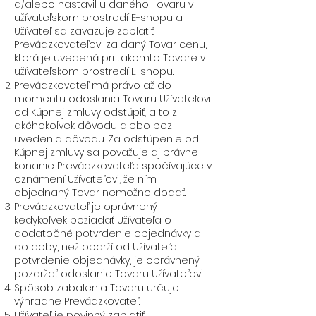
a/alebo nastavil u daného Tovaru v
užívateľskom prostredí E-shopu a
Užívateľ sa zaväzuje zaplatiť
Prevádzkovateľovi za daný Tovar cenu,
ktorá je uvedená pri takomto Tovare v
užívateľskom prostredí E-shopu.
Prevádzkovateľ má právo až do
momentu odoslania Tovaru Užívateľovi
od Kúpnej zmluvy odstúpiť, a to z
akéhokoľvek dôvodu alebo bez
uvedenia dôvodu. Za odstúpenie od
Kúpnej zmluvy sa považuje aj právne
konanie Prevádzkovateľa spočívajúce v
oznámení Užívateľovi, že ním
objednaný Tovar nemožno dodať.
Prevádzkovateľ je oprávnený
kedykoľvek požiadať Užívateľa o
dodatočné potvrdenie objednávky a
do doby, než obdrží od Užívateľa
potvrdenie objednávky, je oprávnený
pozdržať odoslanie Tovaru Užívateľovi.
Spôsob zabalenia Tovaru určuje
výhradne Prevádzkovateľ.
Užívateľ je povinný zaplatiť