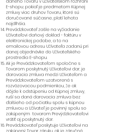
daného Tovaru v užívateľskom rozhraní
E-shopu; pokiaľ je predmetom Kúpnej
zmluvy viac druhov Tovaru, ktoré sú
doručované súčasne, platí lehota
najdlhšia.
Prevádzkovateľ zašle na vyžiadanie
Užívateľovi daňový doklad - faktúru v
elektronickej podobe, a to na
emailovou adresu Užívateľa zadanú pri
danej objednávke do Užívateľského
prostredia E-shopu.
Ak je Prevádzkovateľom spoločne s
Tovarom poskytnutý Užívateľovi dar, je
darovacia zmluva medzi Užívateľom a
Prevádzkovateľom uzatvorená s
rozväzovacou podmienkou, že ak
dôjde k odstúpeniu od Kúpnej zmluvy,
ruší sa daná darovacia zmluva bez
ďalšieho od počiatku spolu s kúpnou
zmluvou a Užívateľ je povinný spolu so
zakúpeným tovarom Prevýdzkovateľovi
vrátiť aj poskytnutý dar.
Prevádzkovateľ poskytuje Užívateľovi na
zakúpený Tovar záruku, ak je záručná