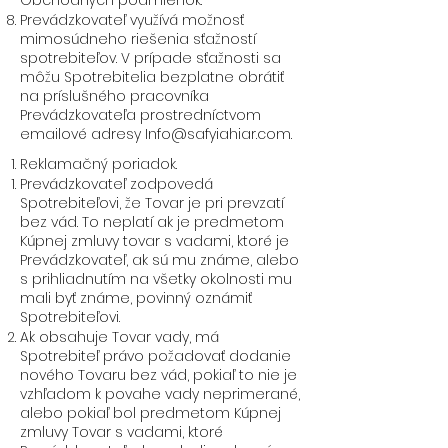
Obchodných podmienok.
Prevádzkovateľ využívá možnosť
mimosúdneho riešenia sťažností
spotrebiteľov. V prípade sťažnosti sa
môžu Spotrebitelia bezplatne obrátiť
na príslušného pracovníka
Prevádzkovateľa prostredníctvom
emailové adresy
Info@safyiahiar.com
.
Reklamačný poriadok.
Prevádzkovateľ zodpovedá
Spotrebiteľovi, že Tovar je pri prevzatí
bez vád. To neplatí ak je predmetom
Kúpnej zmluvy tovar s vadami, ktoré je
Prevádzkovateľ, ak sú mu známe, alebo
s prihliadnutím na všetky okolnosti mu
mali byť známe, povinný oznámiť
Spotrebiteľovi.
Ak obsahuje Tovar vady, má
Spotrebiteľ právo požadovať dodanie
nového Tovaru bez vád, pokiaľ to nie je
vzhľadom k povahe vady neprimerané,
alebo pokiaľ bol predmetom Kúpnej
zmluvy Tovar s vadami, ktoré