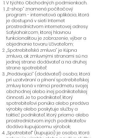
V týchto Obchodných podmienkach.
„E-shop“ znamená počítačový
program - internetová aplikácia, ktorá
je dostupná v sieti Internet
prostredníctvom internetovej adresy
Safyiahair.com, ktorej hlavnou
funkcionalitou je zobrazenie, výber a
objednanie tovaru Uživateľom;
„Spotrebiteľská zmluva“ je Kúpna
zmluva, ak zmluvnými stranami sú na
jednej strane dodávateľ a na druhej
strane spotrebiteľ;
„Predávajúci“ (dodávateľ) osoba, ktorá
pri uzatváraní a plnení spotrebiteľskej
zmluvy koná v rámci predmetu svojej
obchodnej alebo inej podnikateľskej
činnosti. Je to podnikateľ, ktorý
spotrebiteľovi ponúka alebo predáva
výrobky alebo poskytuje služby a
taktiež podnikateľ, ktorý priamo alebo
prostredníctvom iných podnikateľov
dodáva kupujúcemu výrobok;
„Spotrebiteľ“ (kupujúci) je osoba, ktorá