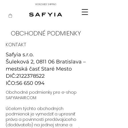
WORLDWIDE SHIPPING
OBCHODNÉ PODMIENKY
KONTAKT
Safyia s.r.o.
Šuleková 2, 0811 06 Bratislava –
mestská časť Staré Mesto
DIČ:
2122378522
IČO:
56 650 094
Obchodné podmienky pre e-shop
SAFYIAHAIR.COM
Účelom týchto obchodných
podmienok je vymedziť a upresniť
práva a povinnosti predávajúceho
(dodávateľa) na jednej strane a