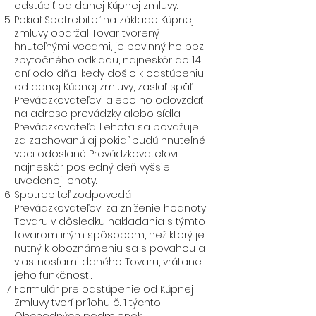
odstúpiť od danej Kúpnej zmluvy.
Pokiaľ Spotrebiteľ na základe Kúpnej
zmluvy obdržal Tovar tvorený
hnuteľnými vecami, je povinný ho bez
zbytočného odkladu, najneskôr do 14
dní odo dňa, kedy došlo k odstúpeniu
od danej Kúpnej zmluvy, zaslať späť
Prevádzkovateľovi alebo ho odovzdať
na adrese prevádzky alebo sídla
Prevádzkovateľa. Lehota sa považuje
za zachovanú aj pokiaľ budú hnuteľné
veci odoslané Prevádzkovateľovi
najneskôr posledný deň vyššie
uvedenej lehoty.
Spotrebiteľ zodpovedá
Prevádzkovateľovi za zníženie hodnoty
Tovaru v dôsledku nakladania s týmto
tovarom iným spôsobom, než ktorý je
nutný k oboznámeniu sa s povahou a
vlastnosťami daného Tovaru, vrátane
jeho funkčnosti.
Formulár pre odstúpenie od Kúpnej
Zmluvy tvorí prílohu č. 1 týchto