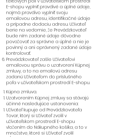
textových polí v užívateľskom prostredí
E-shopu vyplniť pravdivé a úplné údaje,
najmä pravdivo vyplniť svoju
emailovou adresu, identifikačné údaje
a prípadne dodaciu adresu. Užívateľ
berie na vedomie, že Prevádzkovateľ
bude ním zadané údaje dôvodne
považovať za správne a úplné a nie je
povinný a ani oprávnený zadané údaje
kontrolovať.
Prevádzkovateľ zašle Užívateľovi
emailovou správu o uzatvorení Kúpnej
zmluvy, a to na emailovú adresu
zadanú Užívateľom do príslušného
poľa v užívateľskom prostredí E-shopu.
Kúpna zmluva.
Uzatvorením Kúpnej zmluvy sa stávajú
účinné nasledujúce ustanovenia:
Užívateľ kupuje od Prevádzkovateľa
Tovar, ktorý si Užívateľ zvolil v
užívateľskom prostredí E-shopu
vložením do Nákupného košíka, a to v
množstve, ktoré si Užívateľ zvolil