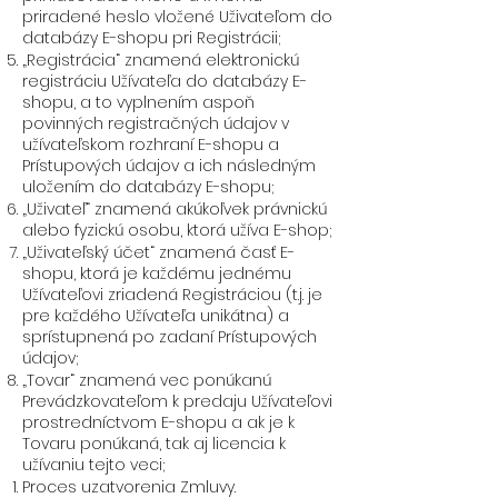
priradené heslo vložené Uživateľom do
databázy E-shopu pri Registrácii;
„Registrácia“ znamená elektronickú
registráciu Užívateľa do databázy E-
shopu, a to vyplnením aspoň
povinných registračných údajov v
užívateľskom rozhraní E-shopu a
Prístupových údajov a ich následným
uložením do databázy E-shopu;
„Uživateľ“ znamená akúkoľvek právnickú
alebo fyzickú osobu, ktorá užíva E-shop;
„Uživateľský účet“ znamená časť E-
shopu, ktorá je každému jednému
Užívateľovi zriadená Registráciou (t.j. je
pre každého Užívateľa unikátna) a
sprístupnená po zadaní Prístupových
údajov;
„Tovar“ znamená vec ponúkanú
Prevádzkovateľom k predaju Užívateľovi
prostredníctvom E-shopu a ak je k
Tovaru ponúkaná, tak aj licencia k
užívaniu tejto veci;
Proces uzatvorenia Zmluvy.