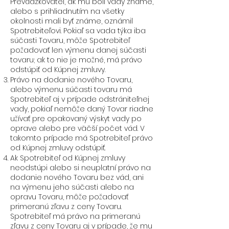
Prevádzkovateľ, ak mu boli vady známe,
alebo s prihliadnutím na všetky
okolnosti mali byť známe, oznámil
Spotrebiteľovi. Pokiaľ sa vada týka iba
súčasti Tovaru, môže Spotrebiteľ
požadovať len výmenu danej súčasti
tovaru; ak to nie je možné, má právo
odstúpiť od Kúpnej zmluvy.
Právo na dodanie nového Tovaru,
alebo výmenu súčasti tovaru má
Spotrebiteľ aj v prípade odstrániteľnej
vady, pokiaľ nemôže daný Tovar riadne
užívať pre opakovaný výskyt vady po
oprave alebo pre väčší počet vád. V
takomto prípade má Spotrebiteľ právo
od Kúpnej zmluvy odstúpiť.
Ak Spotrebiteľ od Kúpnej zmluvy
neodstúpi alebo si neuplatní právo na
dodanie nového Tovaru bez vád, ani
na výmenu jeho súčasti alebo na
opravu Tovaru, môže požadovať
primeranú zľavu z ceny Tovaru.
Spotrebiteľ má právo na primeranú
zľavu z ceny Tovaru aj v prípade, že mu