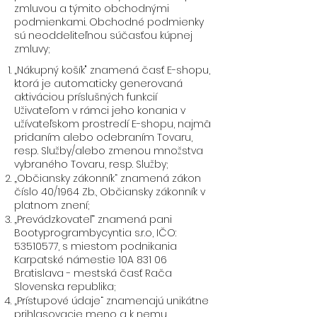
zmluvou a týmito obchodnými
podmienkami. Obchodné podmienky
sú neoddeliteľnou súčasťou kúpnej
zmluvy;
„Nákupný košík" znamená časť E-shopu,
ktorá je automaticky generovaná
aktiváciou príslušných funkcií
Uživateľom v rámci jeho konania v
užívateľskom prostredí E-shopu, najmä
pridaním alebo odebraním Tovaru,
resp. Služby/alebo zmenou množstva
vybraného Tovaru, resp. Služby;
„Občiansky zákonník“ znamená zákon
číslo 40/1964 Zb., Občiansky zákonník v
platnom znení;
„Prevádzkovateľ“ znamená pani
Bootyprogrambycyntia s.r.o, IČO:
53510577
, s miestom podnikania
Karpatské námestie 10A 831 06
Bratislava - mestská časť Rača
Slovenska republika;
„Prístupové údaje“ znamenajú unikátne
prihlasovacie meno a k nemu