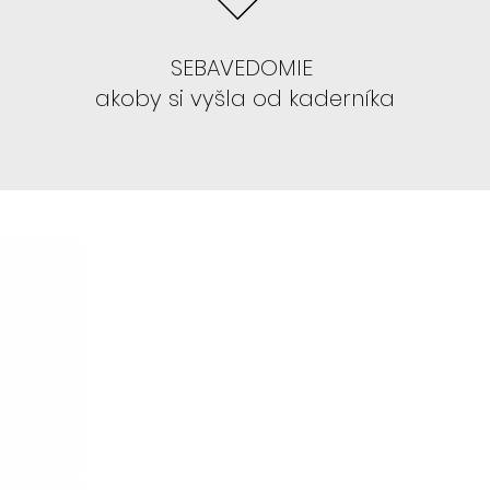
parochne 13x4 :
CELINE, ALEYNA,
SEBAVEDOMIE
AVIS, GRACE, NEPHTHYS, TYLA
akoby si vyšla od kaderníka
IŤ PAROCHŇU , ANI SA S TÝM NECHCETE
parochne GLUELESS s LAYERS teda
orý je dopostupna.
 parochne:
FLORA, BLAIRE, SAFYIA