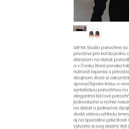
SAFYIA Studio parochne sú 
precízne pre každú jednu o
dôrazom na detail, pohodl
a v Česku, ktorá ponúka ta
nutnosti lepenia, s priro
dizajnom, ktoré si zákazní
úpravy.Objavte krásu a vše
syntetickou parochňou na
elegantná béžová parochň
jednoduché a rýchle nasa
na detail a jedinečný dizaj
dodá vášmu vzhľadu šmrnc
aj na špeciálne príležitos
Vytvorte si svoj vlastný štý