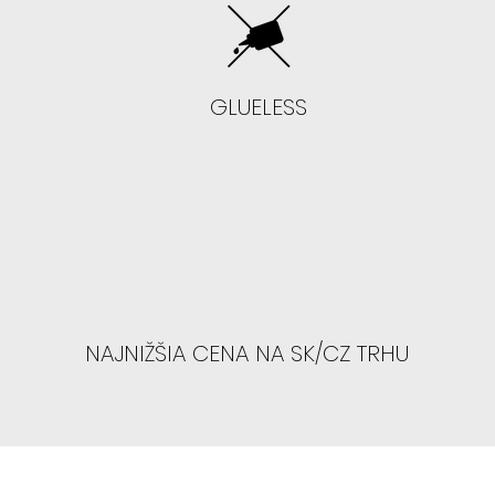
- Neodporúč
GLUELESS
- Ak chcete sk
presvetlenú h
- Odporúčame 
SIENNA, TYLA, NE
NAJNIŽŠIA CENA NA SK/CZ TRHU
AK MÁTE VYŠŠIE
prstov