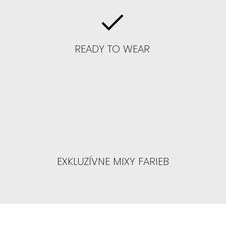
ame BLOND
READY TO WEAR
úsiť blond, tak s odrastami alebo
nedú
parochne :
ALEYNA, CELINE, BLAIRE,
PTHYS, SAFYIA
EXKLUZÍVNE MIXY FARIEB
 ČELO : čo znamená čelo na 3-4/5