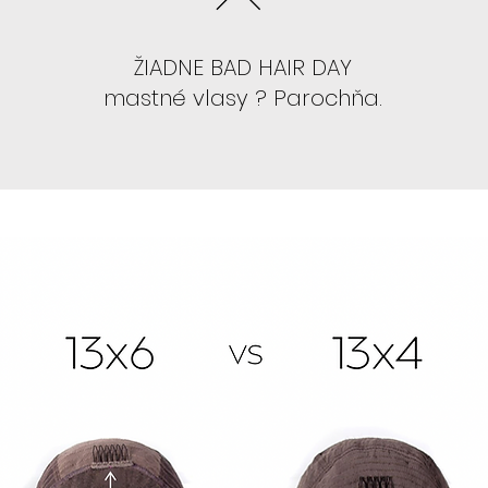
- Odporúčame 
ŽIADNE BAD HAIR DAY
SIENNA, TANSY, 
mastné vlasy ? Parochňa.
AK NEVIETE LEP
"BABRAŤ" :
- Odporúčame 
so strihom , kt
- Odporúčame