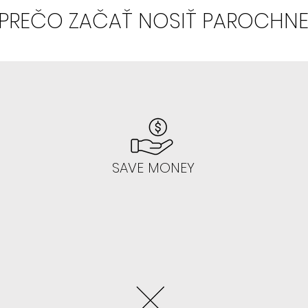
PREČO ZAČAŤ NOSIŤ PAROCHN
- V 99% sa vám
- Odporúčame 
SAVE MONEY
AK NEVIETE LEP
NAUČIŤ:
- Začnite gluele
Toto lepenie na
jednoduché, ke