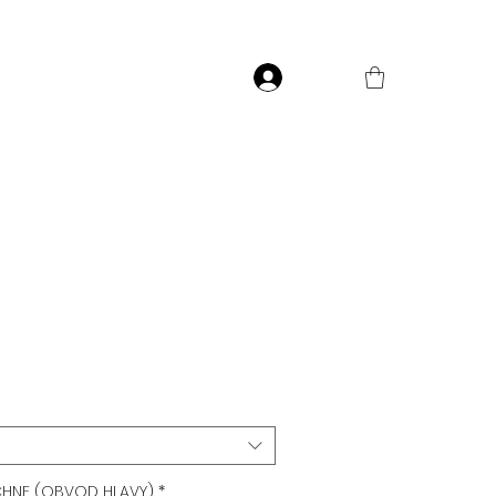
Přihlásit
e
CHNE (OBVOD HLAVY)
*