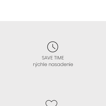
E
 hodí každá farba
akúkoľvek farbu/strih parochne
SAVE TIME
IŤ PAROCHŇU, ALE CHCETE SA TO
rýchle nasadenie
ss 13x4 , ktoré si začnete lepiť.
 takejto sieťke 13x4 je ozaj
ď si to natrénujete zvoľte 13x6