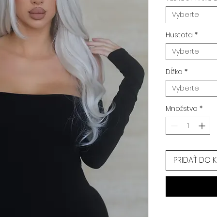
Vyberte
Hustota
*
Vyberte
Dĺžka
*
Vyberte
Množstvo
*
PRIDAŤ DO 