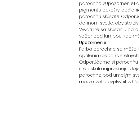
parochňou!Upozornenie:Farb
pigmentu pokožky, opáleni
parochňu skúšate. Odporú
dennom svetle, aby ste získ
Vyvarujte sa skúšaniu par
večer pod lampou, kde môže
Upozornenie:
Farba parochne sa môže líš
opálenia alebo svetelných
Odporúčame si parochňu p
ste získali najpresnejší doj
parochne pod umelým svet
môže svetlo ovplyvniť vzhľa