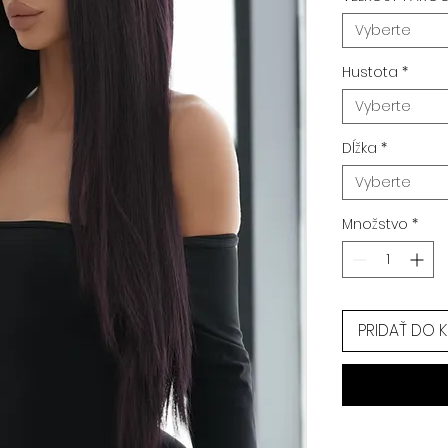
Vyberte
Hustota
*
Vyberte
Dĺžka
*
Vyberte
Množstvo
*
PRIDAŤ DO 