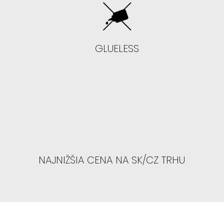
- Neodporúč
GLUELESS
- Ak chcete sk
presvetlenú h
- Odporúčame 
SIENNA, TYLA, NE
NAJNIŽŠIA CENA NA SK/CZ TRHU
AK MÁTE VYŠŠIE
prstov