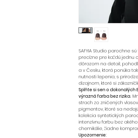
SAFYIA Studio parochne sú 
precízne pre každú jednu o
dôrazom na detail, pohodl
a v Česku, ktorá ponúka ta
nutnosti lepenia, s priro
dizajnom, ktoré si zákazní
Splňte si sen o dokonalých
výrazná farba bez rizika.
Mn
strach zo zničených vlaso
pigmentov, ktoré sa nedaj
kolekcia syntetických paroc
intenzívnu farbu bez akého
chemikálie, žiadne komprom
Upozornenie: