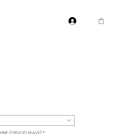
Přihlásit
e
CHNE (OBVOD HLAVY)
*