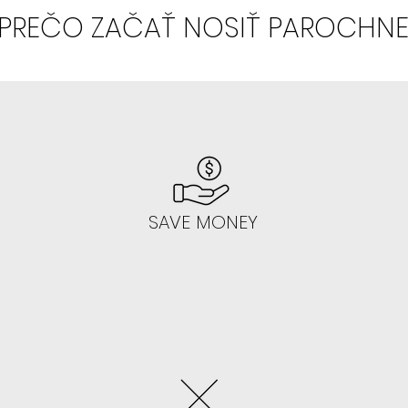
PREČO ZAČAŤ NOSIŤ PAROCHN
- V 99% sa vám
- Odporúčame 
SAVE MONEY
AK NEVIETE LEP
NAUČIŤ:
- Začnite gluele
Toto lepenie na
jednoduché, ke