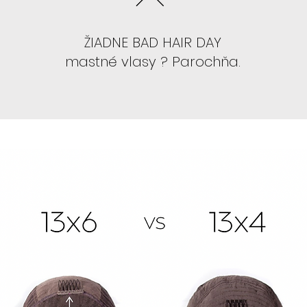
- Odporúčame
ŽIADNE BAD HAIR DAY
SIENNA, TANSY, 
mastné vlasy ? Parochňa.
AK NEVIETE LEP
"BABRAŤ" :
- Odporúčame 
so strihom , kt
- Odporúčame