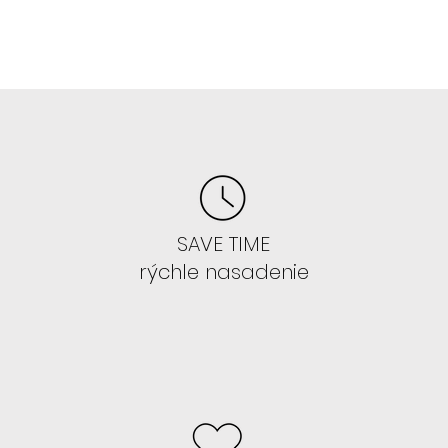
E
 hodí každá farba
akúkoľvek farbu/strih parochne
SAVE TIME
IŤ PAROCHŇU, ALE CHCETE SA TO
rýchle nasadenie
ss 13x4 , ktoré si začnete lepiť.
 takejto sieťke 13x4 je ozaj
ď si to natrénujete zvoľte 13x6