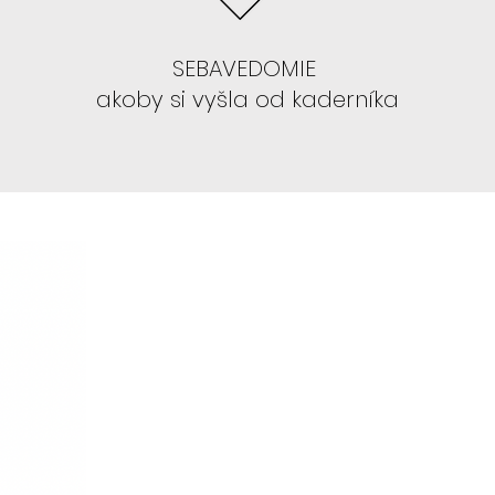
 parochne 13x4
:CELINE, ALEYNA,
SEBAVEDOMIE
AVIS, GRACE, NEPHTHYS, TYLA
akoby si vyšla od kaderníka
IŤ PAROCHŇU , ANI SA S TÝM NECHCETE
parochne GLUELESS s LAYERS teda
orý je dopostupna.
 parochne:
FLORA, BLAIRE, SAFYIA