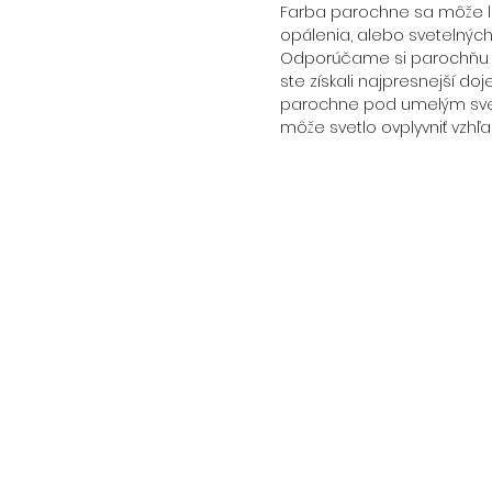
Farba parochne sa môže líš
opálenia, alebo svetelnýc
Odporúčame si parochňu p
ste získali najpresnejší doj
parochne pod umelým svet
môže svetlo ovplyvniť vzhľa