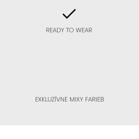
ame BLOND
READY TO WEAR
úsiť blond, tak s odrastami alebo
nedú
parochne :
ALEYNA, CELINE, BLAIRE,
PTHYS, SAFYIA
EXKLUZÍVNE MIXY FARIEB
 ČELO : čo znamená čelo na 3-4/5