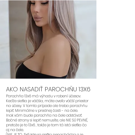
AKO NASADIŤ PAROCHŇU 13X6
Parochňa 13x6 má výhodu v robení účesov.
Keďže sieťka je väčšia, máte oveľa väčší priestor
na účesy. V tomto prípade ale treba parochňu
lepiť. Minimálne v prednej časti - na čele.
Inak vám bude parochňa na čele odstávať.
Bočné strany si lepiť nemusíte, ale NIE SÚ PEVNÉ,
pretože je to 13x6 , takže je tam tá istá sieťka čo
aj na čele.
(NIE JE TO 5x5 kde sa sieťka nenachádza a je