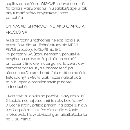
najčastejšie.
copikov odporúčam. WIG CAP si dávať nemusíš.
Na konci si vlasy/prednú líniu zalakuj/zagéluj tak,
aby ti malé vlásky nevyskakovali spod
parochňu.
04. NASAĎ SI PAROCHŇU AKO ČIAPKU A
- Odporúčame parochne s
PREČEŠ SA
postupným strihom, ktorý je
navrhnutý tak, aby skryl prednú
Ak sa parochňu rozhodneš nelepiť , stačí si ju
líniu vlasov. Týmto spôsobom sa
nasadiť ako čiapku. Bočné strany ale NIE SÚ
PEVNÉ pretože je to 13x4/6 nie 5x5.
nemusíte obávať, ako správne
Pri parochni 5x5 (ktorú nemám v ponuke) je
začesať prednú líniu dozadu.
nevýhodou práve to, že pri ušiach nemáš
(predná línia byť začesaná
prirodzenú líniu ale hrubú gumu, takže si vlasy
nemôžeš dať za uši, a si obmedzená pri
dozadu nemusí, ale výsledok
účesoch ked’že pretrhanú líniu máš len na čele.
vyzerá lepšie a zaberie to pár
Tieto strany (13x4/6) si však môžeš nalepiť do 2
minút.)
minút. Lepenie bočných strán je naozaj
jednoduché.
1. Nastriekaj si lepidlo na pokožku hlavy okolo uší.
- Odporúčame parochne:
FLORA,
2. Lepidlo nechaj zaschnúť tak aby bolo “sticky”
BLAIRE, SAFYIA, SKYE
3. Bočné strany prtilač prstami na pokožku hlavy
a drž aspoň minútu. Pre ešte lepšie držanie si
môžeš okolo hlavy obviazať gumu/šatku/čelenku
na 5-30 minút.