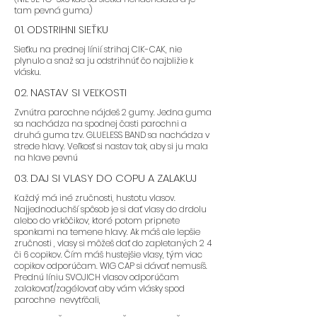
tam pevná guma)
01. ODSTRIHNI SIEŤKU
Sieťku na prednej línií strihaj CIK-CAK, nie
plynulo a snaž sa ju odstrihnúť čo najbližie k
vlásku.
02. NASTAV SI VEĽKOSTI
Zvnútra parochne nájdeš 2 gumy. Jedna guma
sa nachádza na spodnej časti parochni a
druhá guma tzv. GLUELESS BAND sa nachádza v
strede hlavy. Veľkosť si nastav tak, aby si ju mala
na hlave pevnú
03. DAJ SI VLASY DO COPU A ZALAKUJ
Každý má iné zručnosti, hustotu vlasov.
Najjednoduchší spôsob je si dať vlasy do drdolu
alebo do vrkôčikov, ktoré potom pripnete
sponkami na temene hlavy. Ak máš ale lepšie
zručnosti , vlasy si môžeš dať do zapletaných 2 4
či 6 copikov. Čím máš hustejšie vlasy, tým viac
copikov odporúčam. WIG CAP si dávať nemusíš.
Prednú líniu SVOJICH vlasov odporúčam
zalakovať/zagélovať aby vám vlásky spod
parochne nevytŕčali,