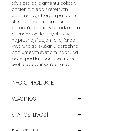
závislosti od pigmentu pokožky,
opálenia alebo svetelných
podmienok, v ktorých parochňu
skúšate. Odporúčame si
parochňu pozrieť v prirodzenom
dennom svetle, aby ste získali
najpresnejší dojem o jej farbe.
Vyvarujte sa skúšaniu parochne
pod umelým svetlom, napríklad
večer pod lampou, kde môže
svetlo ovplyvniť vzhľad farby.
INFO O PRODUKTE
Parochne Safyia sú vyrobené z
VLASTNOSTI
najkvalitnejšieho syntetického
vlákna a sú ručne vyrábané, čo
Zmeňte svoj vzhľad bez námahy
zaručuje ich jedinečnosť a
STAROSTLIVOSŤ
Objavte konečnú všestrannosť a
vysokú kvalitu.
štýl s našou GLUELESS syntetickou
Hlavné vlastnosti parochní Safyia:
Parochňu je možné žehliť a
parochňou. Precízne vyrobená z
13x4 VS 13x6
- Pretrhaná predná