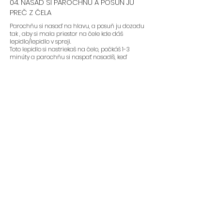
04. NASAĎ SI PAROCHŇU A POSUŇ JU
PREČ Z ČELA
Parochňu si nasaď na hlavu, a posuň ju dozadu
tak , aby si mala priestor na čele kde dáš
lepidlo/lepidlo v spreji.
Toto lepidlo si nastriekaš na čelo, počkáš 1-3
minúty a parochňu si naspať nasadíš, keď
lepidlo bude “sticky”. Nedávajte si parochňu na
čelo pokiaľ lepidlo nie je dostatočne uschnuté.
Je to také isté ako s umelými mihalnicami.
05. PAROCHŇU PRITLAČ
Ak máš parochňu nalepenú, treba si prednú
líniu pritlačiť prstami, gumou, alebo šatkou. Pre
čo najlepší výsledok si gumu nechaj čo
najdlhšie na hlave. 5-30 minút.
06. NALEP SI BOČNÉ STRANY
Bočné strany si veľa žien nelepí, ale ak si chceš
nalepiť aj tie tu je návod:
1. Nastriekaj si lepidlo na pokožku hlavy okolo uší.
2. Lepidlo nechaj zaschnúť tak aby bolo “sticky”
3. Bočné strany prtilač prstami na pokožku hlavy
a drž aspoň minútu. Pre ešte lepšie držanie si
môžeš okolo hlavy obviazať gumu/šatku/čelenku
na 5-30 minút.