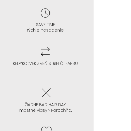
AK MÁTE VYŠŠIE ČELO : čo znamená
čelo na 3-4/5 prstov
SAVE TIME
rýchle nasadenie
- V 99% sa vám hodí každá farba
- Odporúčame akúkoľvek
KEDYKOĽVEK ZMEŇ STRIH ČI FARBU
farbu/strih parochne
ŽIADNE BAD HAIR DAY
AK NEVIETE LEPIŤ PAROCHŇU, ALE
mastné vlasy ? Parochňa.
CHCETE SA TO NAUČIŤ: