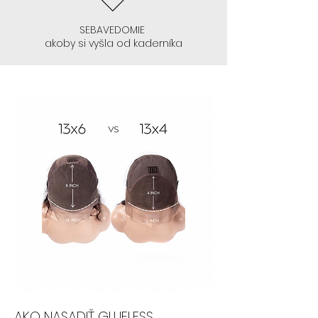
- Začnite glueless 13x4 , ktoré si
začnete lepiť. Toto lepenie na
SEBAVEDOMIE
akoby si vyšla od kaderníka
takejto sieťke 13x4 je ozaj
jednoduché, keď si to
natrénujete zvoľte 13x6
- Odporúčame parochne 13x4
:
CELINE, ALEYNA, SIENNA, TANSY, AVIS,
GRACE, NEPHTHYS, TYLA
AK NEVIETE LEPIŤ PAROCHŇU , ANI SA
S TÝM NECHCETE "BABRAŤ" :
AKO NASADIŤ GLUELESS