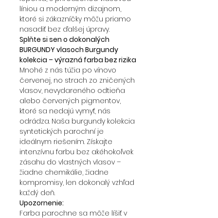
líniou a moderným dizajnom,
ktoré si zákazníčky môžu priamo
nasadiť bez ďalšej úpravy.
Splňte si sen o dokonalých
BURGUNDY vlasoch Burgundy
kolekcia – výrazná farba bez rizika
Mnohé z nás túžia po vínovo
červenej, no strach zo zničených
vlasov, nevydareného odtieňa
alebo červených pigmentov,
ktoré sa nedajú vymyť, nás
odrádza. Naša burgundy kolekcia
syntetických parochní je
ideálnym riešením. Získajte
intenzívnu farbu bez akéhokoľvek
zásahu do vlastných vlasov –
žiadne chemikálie, žiadne
kompromisy, len dokonalý vzhľad
každý deň.
Upozornenie:
Farba parochne sa môže líšiť v