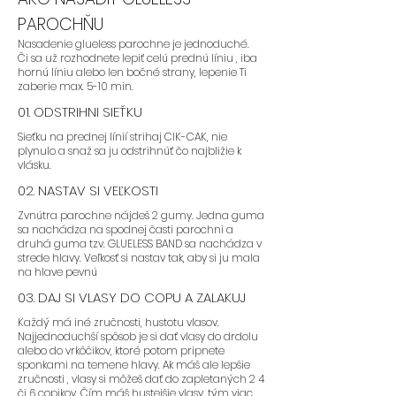
- Odporúčame parochne
PAROCHŇU
GLUELESS s LAYERS teda so
Nasadenie glueless parochne je jednoduché.
strihom , ktorý je dopostupna.
Či sa už rozhodnete lepiť celú prednú líniu , iba
hornú líniu alebo len bočné strany, lepenie Ti
zaberie max. 5-10 min.
01. ODSTRIHNI SIEŤKU
- Odporúčame parochne:
FLORA,
Sieťku na prednej línií strihaj CIK-CAK, nie
BLAIRE, SAFYIA
plynulo a snaž sa ju odstrihnúť čo najbližie k
vlásku.
02. NASTAV SI VEĽKOSTI
Zvnútra parochne nájdeš 2 gumy. Jedna guma
sa nachádza na spodnej časti parochni a
druhá guma tzv. GLUELESS BAND sa nachádza v
AK STE PAROCHNE NIKDY NENOSILA
strede hlavy. Veľkosť si nastav tak, aby si ju mala
ALE CHCETE ZAČAŤ:
na hlave pevnú
03. DAJ SI VLASY DO COPU A ZALAKUJ
Každý má iné zručnosti, hustotu vlasov.
Najjednoduchší spôsob je si dať vlasy do drdolu
- Odporúčame zvoliť farbu, v
alebo do vrkôčikov, ktoré potom pripnete
ktorej sa cítite najviac
sponkami na temene hlavy. Ak máš ale lepšie
zručnosti , vlasy si môžeš dať do zapletaných 2 4
sebavedomo a ktorú nosíte
či 6 copikov. Čím máš hustejšie vlasy, tým viac