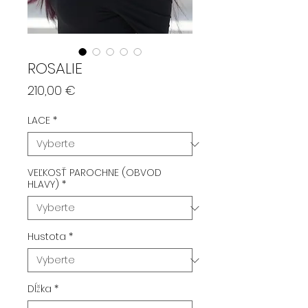
ROSALIE
Price
210,00 €
LACE
*
VEĽKOSŤ PAROCHNE (OBVOD
HLAVY)
*
Hustota
*
Dĺžka
*