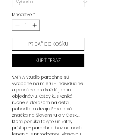
Množstvo
*
PRIDAŤ DO KOŠÍKU
KÚPIŤ TERAZ
SAFYIA Studio parochne sú
vyrábané na mieru – individuálne
a precízne pre každú jednu
objednávku. Každý kus vzniká
ručne s dôrazom na detail,
pohodlie a dizajn. Sme prvá
značka na Slovensku a v Česku,
ktorá ponúka takýto unikátny
prístup – parochne bez nutnosti
lepenia, s prirodzenou vlasovou