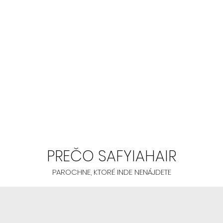
prinášajú kvali
AK MÁTE MENŠIE
prsty
- Neodporúč
- Ak chcete sk
presvetlenú h
PREČO SAFYIAHAIR
PAROCHNE, KTORÉ INDE NENÁJDETE
- Odporúčame 
SIENNA, TYLA, NE