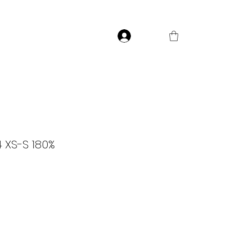
Přihlásit
4 XS-S 180%
ce