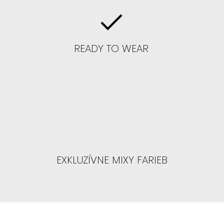
 ČELO : čo znamená čelo na 3-4/5
READY TO WEAR
 hodí každá farba
akúkoľvek farbu/strih parochne
EXKLUZÍVNE MIXY FARIEB
IŤ PAROCHŇU, ALE CHCETE SA TO