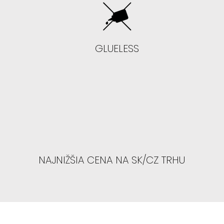
GLUELESS
AK MÁTE VYŠŠIE
prstov
- V 99% sa vám
- Odporúčame 
NAJNIŽŠIA CENA NA SK/CZ TRHU
AK NEVIETE LEP
NAUČIŤ: