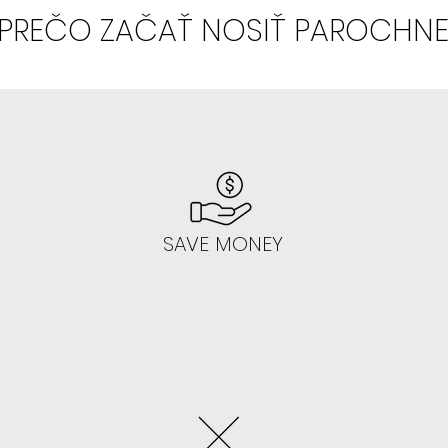
PREČO ZAČAŤ NOSIŤ PAROCHN
- Začnite gluele
Toto lepenie na
jednoduché, ke
- Odporúčame 
SIENNA, TANSY, 
SAVE MONEY
AK NEVIETE LEP
"BABRAŤ" :
- Odporúčame 