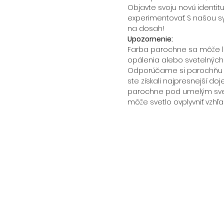
Objavte svoju novú identit
experimentovať. S našou s
na dosah!
Upozornenie:
Farba parochne sa môže líš
opálenia alebo svetelných
Odporúčame si parochňu p
ste získali najpresnejší doj
parochne pod umelým svet
môže svetlo ovplyvniť vzhľa