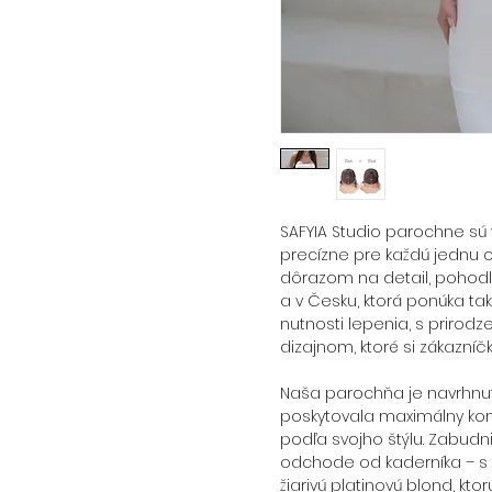
SAFYIA Studio parochne sú 
precízne pre každú jednu o
dôrazom na detail, pohodl
a v Česku, ktorá ponúka ta
nutnosti lepenia, s priro
dizajnom, ktoré si zákazní
Naša parochňa je navrhnut
poskytovala maximálny komf
podľa svojho štýlu. Zabudn
odchode od kaderníka – s
žiarivú platinovú blond, ktor