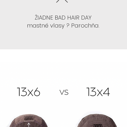
so strihom , kt
ŽIADNE BAD HAIR DAY
mastné vlasy ? Parochňa.
- Odporúčame
AK STE PAROCHN
ZAČAŤ:
- Odporúčame zv
najviac sebave
- Odporúčame