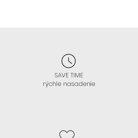
E
ss 13x4 , ktoré si začnete lepiť.
 takejto sieťke 13x4 je ozaj
ď si to natrénujete zvoľte 13x6
parochne 13x4 :
CELINE, ALEYNA,
AVIS, GRACE, NEPHTHYS, TYLA
SAVE TIME
rýchle nasadenie
IŤ PAROCHŇU , ANI SA S TÝM NECHCETE
parochne GLUELESS s LAYERS teda