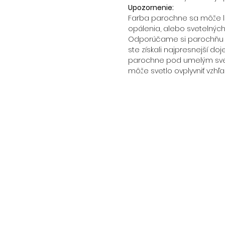
Upozornenie:
Farba parochne sa môže líš
opálenia, alebo svetelnýc
Odporúčame si parochňu p
ste získali najpresnejší doj
parochne pod umelým svet
môže svetlo ovplyvniť vzhľa