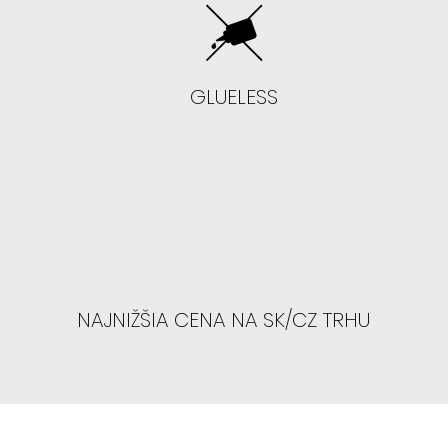
- Neodporúč
GLUELESS
- Ak chcete sk
presvetlenú h
-
Odporúčame
SIENNA, TYLA, NE
NAJNIŽŠIA CENA NA SK/CZ TRHU
AK MÁTE VYŠŠIE
prstov