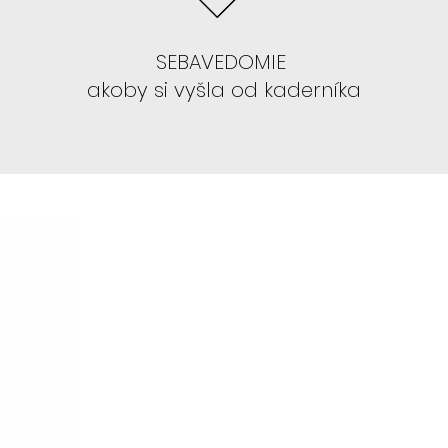
parochne 13x4
:CELINE, ALEYNA,
SEBAVEDOMIE
AVIS, GRACE, NEPHTHYS, TYLA
akoby si vyšla od kaderníka
IŤ PAROCHŇU , ANI SA S TÝM NECHCETE
parochne GLUELESS s LAYERS teda
orý je dopostupna.
parochne
: FLORA, BLAIRE, SAFYIA