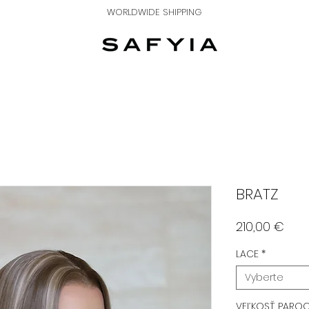
WORLDWIDE SHIPPING
BRATZ
Pric
210,00 €
LACE
*
Vyberte
VEĽKOSŤ PARO