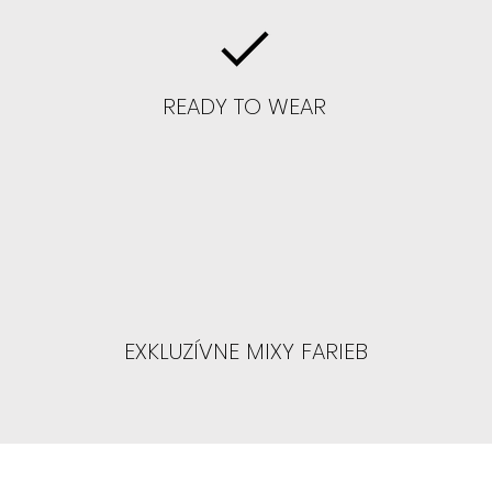
ame BLOND
READY TO WEAR
úsiť blond, tak s odrastami alebo
nedú
 parochne
: ALEYNA, CELINE, BLAIRE,
PTHYS, SAFYIA
EXKLUZÍVNE MIXY FARIEB
 ČELO : čo znamená čelo na 3-4/5