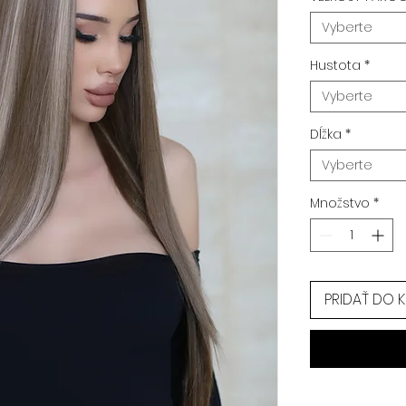
Vyberte
Hustota
*
Vyberte
Dĺžka
*
Vyberte
Množstvo
*
PRIDAŤ DO 