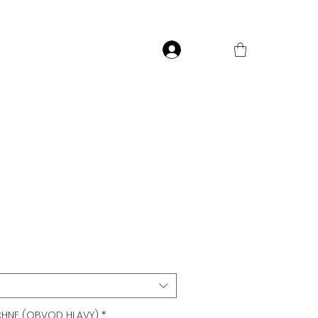
Přihlásit
e
CHNE (OBVOD HLAVY)
*