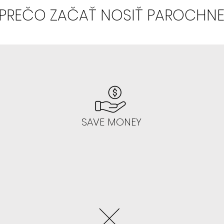
PREČO ZAČAŤ NOSIŤ PAROCHN
- V 99% sa vám
-
Odporúčame a
SAVE MONEY
AK NEVIETE LEP
NAUČIŤ:
- Začnite gluele
Toto lepenie na
jednoduché, ke