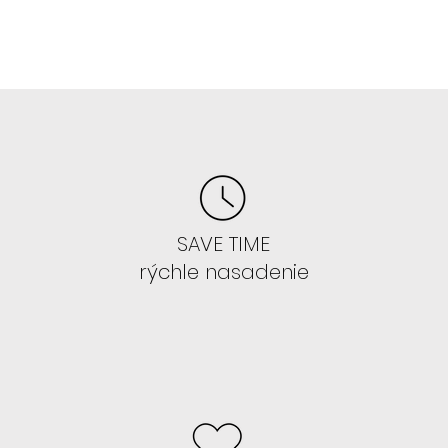
E
 hodí každá farba
kúkoľvek farbu/strih parochne
SAVE TIME
IŤ PAROCHŇU, ALE CHCETE SA TO
rýchle nasadenie
ss 13x4 , ktoré si začnete lepiť.
 takejto sieťke 13x4 je ozaj
ď si to natrénujete zvoľte 13x6