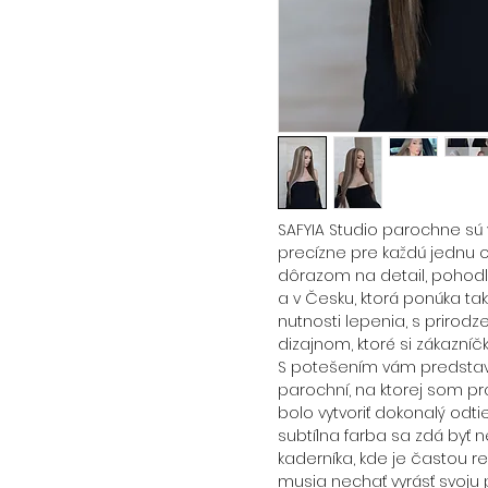
SAFYIA Studio parochne sú 
precízne pre každú jednu o
dôrazom na detail, pohodl
a v Česku, ktorá ponúka ta
nutnosti lepenia, s priro
dizajnom, ktoré si zákazní
S potešením vám predstavu
parochní, na ktorej som p
bolo vytvoriť dokonalý odtieň
subtílna farba sa zdá byť 
kaderníka, kde je častou re
musia nechať vyrásť svoju p