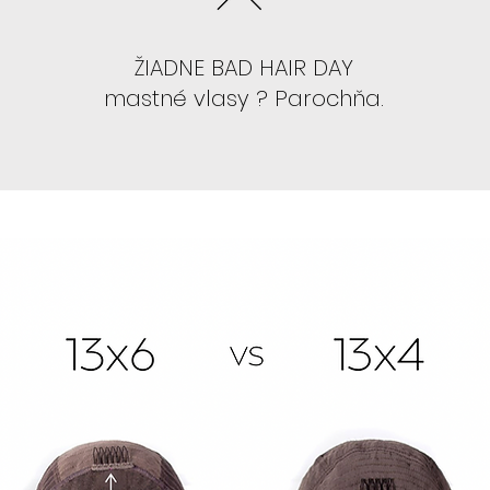
-
Odporúčame 
ŽIADNE BAD HAIR DAY
SIENNA, TANSY, 
mastné vlasy ? Parochňa.
AK NEVIETE LEP
"BABRAŤ" :
- Odporúčame 
so strihom , kt
-
Odporúčame 