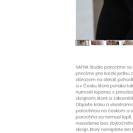
SAFYIA Studio parochne sú 
precízne pre každú jednu o
dôrazom na detail, pohodl
a v Česku, ktorá ponúka ta
nutnosti lepenia, s priro
dizajnom, ktoré si zákazní
Objavte krásu a všestranno
parochňou na českom a sl
parochňa sa nemusí lepiť
nasadenie bez zbytočného 
dizajn, ktorý nenájdete le