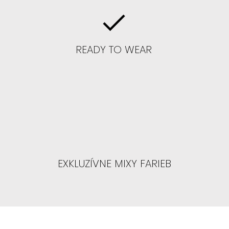
Ť PAROCHŇU , ANI SA S TÝM
AŤ" :
parochne GLUELESS s LAYERS teda
orý je dopostupna.
READY TO WEAR
 parochne
: FLORA, BLAIRE, SAFYIA
E NIKDY NENOSILA ALE
oliť farbu, v ktorej sa
 sebavedomo a ktorú
ejšie.
EXKLUZÍVNE MIXY FARIEB
 parochne s postupným strihom,
tý tak, aby skryl prednú líniu vlasov.
om sa nemusíte obávať, ako
ť prednú líniu dozadu.
byť začesaná dozadu nemusí, ale