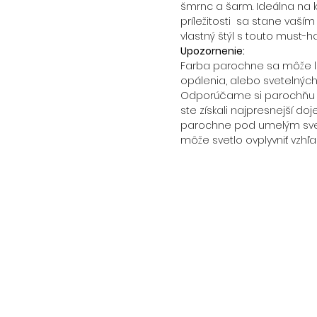
šmrnc a šarm. Ideálna na 
príležitosti sa stane vaší
vlastný štýl s touto must-
Upozornenie:
Farba parochne sa môže líš
opálenia, alebo svetelnýc
Odporúčame si parochňu p
ste získali najpresnejší doj
parochne pod umelým svet
môže svetlo ovplyvniť vzhľa