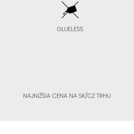
AK NEVIETE LEPI
NECHCETE "BABR
- Odporúčame 
so strihom , kt
GLUELESS
-
Odporúčame
AK STE PAROCHN
CHCETE ZAČAŤ:
- Odporúčame zv
cítite najviac
nosíte najčast
NAJNIŽŠIA CENA NA SK/CZ TRHU
- Odporúčame
ktorý je navrhnu
Týmto spôsob
správne začesa
(predná línia 