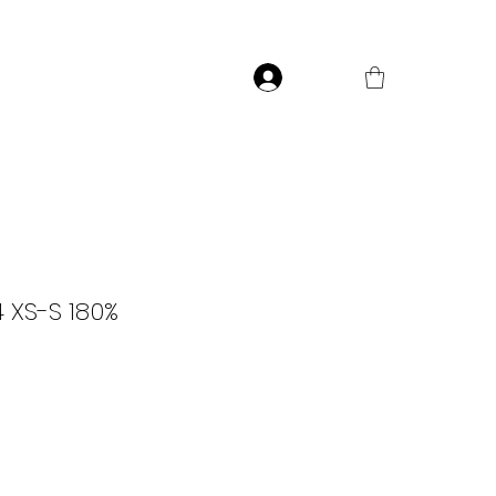
Přihlásit
4 XS-S 180%
ce