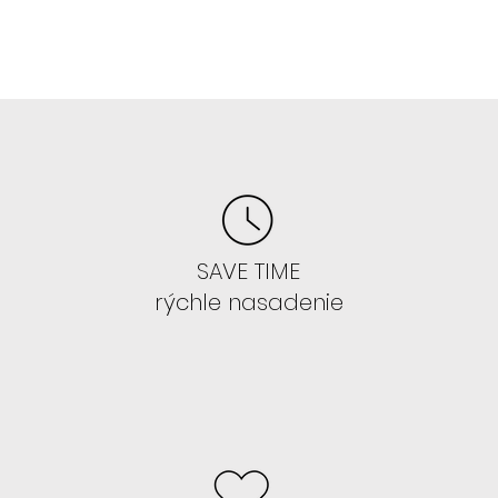
 lepšie a zaberie to pár minút.)
E
 parochne
: FLORA, BLAIRE, SAFYIA,
SAVE TIME
rýchle nasadenie