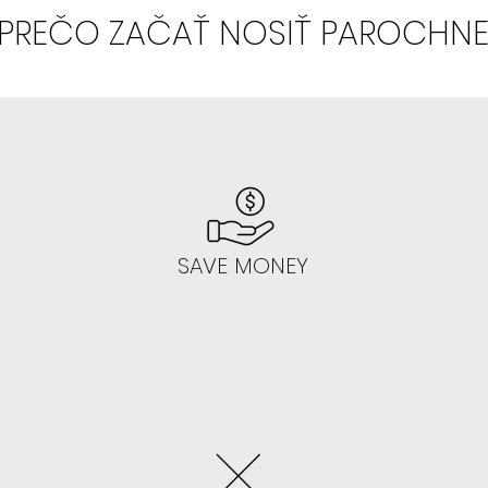
výsledok vyzerá
PREČO ZAČAŤ NOSIŤ PAROCHN
-
Odporúčame
SKYE
SAVE MONEY