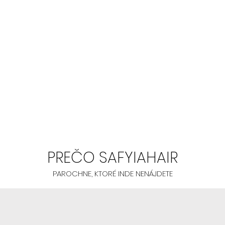
prinášajú kvali
AK MÁTE VYŠŠIE
prstov
- V 99% sa vám
-
Odporúčame a
AK NEVIETE LEP
NAUČIŤ:
- Začnite gluele
PREČO SAFYIAHAIR
Toto lepenie na
jednoduché, ke
PAROCHNE, KTORÉ INDE NENÁJDETE
-
Odporúčame p
SIENNA, TANSY, 