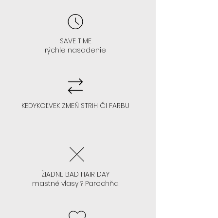
čelo na 3-4/5 prstov
SAVE TIME
- V 99% sa vám hodí každá farba
rýchle nasadenie
- Odporúčame akúkoľvek
farbu/strih parochne
KEDYKOĽVEK ZMEŇ STRIH ČI FARBU
AK NEVIETE LEPIŤ PAROCHŇU, ALE
CHCETE SA TO NAUČIŤ:
ŽIADNE BAD HAIR DAY
mastné vlasy ? Parochňa.
- Začnite glueless 13x4 , ktoré si
začnete lepiť. Toto lepenie na