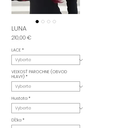
LUNA
Price
210,00 €
LACE
*
VEĽKOSŤ PAROCHNE (OBVOD
HLAVY)
*
Hustota
*
Dĺžka
*