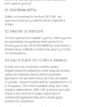
tam pevná guma)
01. ODSTRIHNI SIEŤKU
Sieťku na prednej línií strihaj CIK-CAK, nie
plynulo a snaž sa ju odstrihnúť čo najbližie k
vlásku.
02. NASTAV SI VEĽKOSTI
Zvnútra parochne nájdeš 2 gumy. Jedna guma
sa nachádza na spodnej časti parochni a
druhá guma tzv. GLUELESS BAND sa nachádza v
strede hlavy. Veľkosť si nastav tak, aby si ju mala
na hlave pevnú
03. DAJ SI VLASY DO COPU A ZALAKUJ
Každý má iné zručnosti, hustotu vlasov.
Najjednoduchší spôsob je si dať vlasy do drdolu
alebo do vrkôčikov, ktoré potom pripnete
sponkami na temene hlavy. Ak máš ale lepšie
zručnosti , vlasy si môžeš dať do zapletaných 2 4
či 6 copikov. Čím máš hustejšie vlasy, tým viac
copikov odporúčam. WIG CAP si dávať nemusíš.
Prednú líniu SVOJICH vlasov odporúčam
zalakovať/zagélovať aby vám vlásky spod
parochne nevytŕčali,