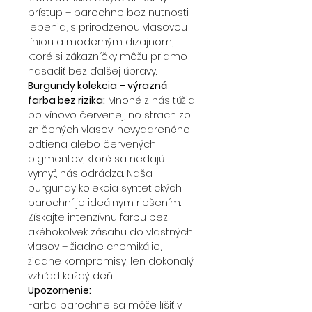
prístup – parochne bez nutnosti
lepenia, s prirodzenou vlasovou
líniou a moderným dizajnom,
ktoré si zákazníčky môžu priamo
nasadiť bez ďalšej úpravy.
Burgundy kolekcia – výrazná
farba bez rizika:
Mnohé z nás túžia
po vínovo červenej, no strach zo
zničených vlasov, nevydareného
odtieňa alebo červených
pigmentov, ktoré sa nedajú
vymyť, nás odrádza. Naša
burgundy kolekcia syntetických
parochní je ideálnym riešením.
Získajte intenzívnu farbu bez
akéhokoľvek zásahu do vlastných
vlasov – žiadne chemikálie,
žiadne kompromisy, len dokonalý
vzhľad každý deň.
Upozornenie:
Farba parochne sa môže líšiť v