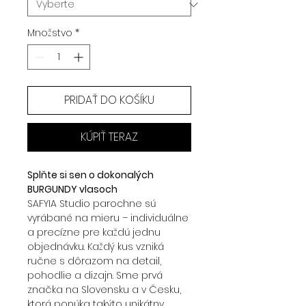
Množstvo
*
PRIDAŤ DO KOŠÍKU
KÚPIŤ TERAZ
Splňte si sen o dokonalých
BURGUNDY vlasoch
SAFYIA Studio parochne sú
vyrábané na mieru – individuálne
a precízne pre každú jednu
objednávku. Každý kus vzniká
ručne s dôrazom na detail,
pohodlie a dizajn. Sme prvá
značka na Slovensku a v Česku,
ktorá ponúka takýto unikátny