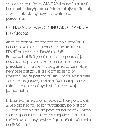
copikov odporúčam. WIG CAP si dávať nemusíš.
Na konci si vlasy/prednú líniu zalakuj/zagéluj tak,
aby ti malé vlásky nevyskakovali spod
- Odporúčame parochne s
parochňu.
postupným strihom, ktorý je
04. NASAĎ SI PAROCHŇU AKO ČIAPKU A
navrhnutý tak, aby skryl prednú
PREČEŠ SA
líniu vlasov. Týmto spôsobom sa
nemusíte obávať, ako správne
Ak sa parochňu rozhodneš nelepiť , stačí si ju
začesať prednú líniu dozadu.
nasadiť ako čiapku. Bočné strany ale NIE SÚ
PEVNÉ pretože je to 13x4/6 nie 5x5.
(predná línia byť začesaná
Pri parochni 5x5 (ktorú nemám v ponuke) je
dozadu nemusí, ale výsledok
nevýhodou práve to, že pri ušiach nemáš
vyzerá lepšie a zaberie to pár
prirodzenú líniu ale hrubú gumu, takže si vlasy
nemôžeš dať za uši, a si obmedzená pri
minút.)
účesoch ked’že pretrhanú líniu máš len na čele.
Tieto strany (13x4/6) si však môžeš nalepiť do 2
minút. Lepenie bočných strán je naozaj
jednoduché.
- Odporúčame parochne:
FLORA,
BLAIRE, SAFYIA, SKYE
1. Nastriekaj si lepidlo na pokožku hlavy okolo uší.
2. Lepidlo nechaj zaschnúť tak aby bolo “sticky”
3. Bočné strany prtilač prstami na pokožku hlavy
a drž aspoň minútu. Pre ešte lepšie držanie si
môžeš okolo hlavy obviazať gumu/šatku/čelenku
na 5-30 minút.