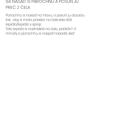
04. NASAĎ SI PAROCHŇU A POSUŇ JU
PREČ Z ČELA
Parochňu si nasaď na hlavu, a posuň ju dozadu
tak , aby si mala priestor na čele kde dáš
lepidlo/lepidlo v spreji.
Toto lepidlo si nastriekaš na čelo, počkáš 1-3
minúty a parochňu si naspať nasadíš, keď
lepidlo bude “sticky”. Nedávajte si parochňu na
čelo pokiaľ lepidlo nie je dostatočne uschnuté.
Je to také isté ako s umelými mihalnicami.
05. PAROCHŇU PRITLAČ
Ak máš parochňu nalepenú, treba si prednú
líniu pritlačiť prstami, gumou, alebo šatkou. Pre
čo najlepší výsledok si gumu nechaj čo
najdlhšie na hlave. 5-30 minút.
06. NALEP SI BOČNÉ STRANY
Bočné strany si veľa žien nelepí, ale ak si chceš
nalepiť aj tie tu je návod:
1. Nastriekaj si lepidlo na pokožku hlavy okolo uší.
2. Lepidlo nechaj zaschnúť tak aby bolo “sticky”
3. Bočné strany prtilač prstami na pokožku hlavy
a drž aspoň minútu. Pre ešte lepšie držanie si
môžeš okolo hlavy obviazať gumu/šatku/čelenku
na 5-30 minút.