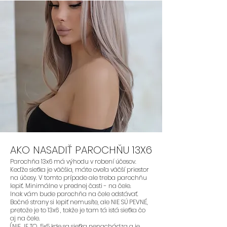
AKO NASADIŤ PAROCHŇU 13X6
Parochňa 13x6 má výhodu v robení účesov.
Keďže sieťka je väčšia, máte oveľa väčší priestor
na účesy. V tomto prípade ale treba parochňu
lepiť. Minimálne v prednej časti - na čele.
Inak vám bude parochňa na čele odstávať.
Bočné strany si lepiť nemusíte, ale NIE SÚ PEVNÉ,
pretože je to 13x6 , takže je tam tá istá sieťka čo
aj na čele.
(NIE JE TO 5x5 kde sa sieťka nenachádza a je