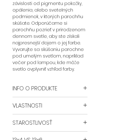
závislosti od pigmentu pokožky,
opálenia, alebo svetelných
podmienok, v ktorých parochňu
skúšate. Odporúčame si
parochňu pozrieť v prirodzenom
dennom svetle, aby ste získali
najpresnejší dojem o jej farbe.
Vyvarujte sa skúšaniu parochne
pod umelým svetlom, napríklad
večer pod lampou, kde môže
svetlo ovplyvniť vzhľad farby.
INFO O PRODUKTE
Parochne Safyia sú vyrobené z
VLASTNOSTI
najkvalitnejšieho syntetického
vlákna a sú ručne vyrábané, čo
Zmeňte svoj vzhľad bez námahy
zaručuje ich jedinečnosť a
STAROSTLIVOSŤ
Objavte konečnú všestrannosť a
vysokú kvalitu.
štýl s našou GLUELESS syntetickou
Hlavné vlastnosti parochní Safyia:
Parochňu je možné žehliť a
parochňou. Precízne vyrobená z
13x4 VS 13x6
- Pretrhaná predná