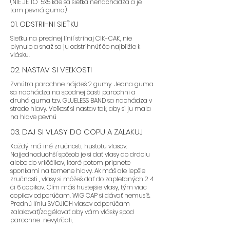
(NIE JE TO 5x5 kde sa sieťka nenachádza a je
tam pevná guma)
01. ODSTRIHNI SIEŤKU
Sieťku na prednej línií strihaj CIK-CAK, nie
plynulo a snaž sa ju odstrihnúť čo najbližie k
vlásku.
02. NASTAV SI VEĽKOSTI
Zvnútra parochne nájdeš 2 gumy. Jedna guma
sa nachádza na spodnej časti parochni a
druhá guma tzv. GLUELESS BAND sa nachádza v
strede hlavy. Veľkosť si nastav tak, aby si ju mala
na hlave pevnú
03. DAJ SI VLASY DO COPU A ZALAKUJ
Každý má iné zručnosti, hustotu vlasov.
Najjednoduchší spôsob je si dať vlasy do drdolu
alebo do vrkôčikov, ktoré potom pripnete
sponkami na temene hlavy. Ak máš ale lepšie
zručnosti , vlasy si môžeš dať do zapletaných 2 4
či 6 copikov. Čím máš hustejšie vlasy, tým viac
copikov odporúčam. WIG CAP si dávať nemusíš.
Prednú líniu SVOJICH vlasov odporúčam
zalakovať/zagélovať aby vám vlásky spod
parochne nevytŕčali,