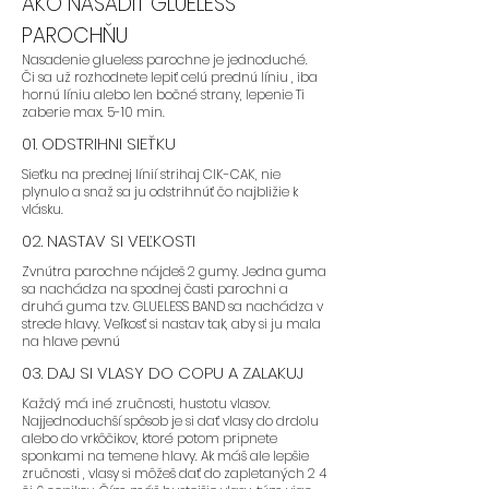
AKO NASADIŤ GLUELESS
- Odporúčame parochne
PAROCHŇU
GLUELESS s LAYERS teda so
Nasadenie glueless parochne je jednoduché.
strihom , ktorý je dopostupna.
Či sa už rozhodnete lepiť celú prednú líniu , iba
hornú líniu alebo len bočné strany, lepenie Ti
zaberie max. 5-10 min.
01. ODSTRIHNI SIEŤKU
- Odporúčame parochne:
FLORA,
Sieťku na prednej línií strihaj CIK-CAK, nie
BLAIRE, SAFYIA
plynulo a snaž sa ju odstrihnúť čo najbližie k
vlásku.
02. NASTAV SI VEĽKOSTI
Zvnútra parochne nájdeš 2 gumy. Jedna guma
sa nachádza na spodnej časti parochni a
druhá guma tzv. GLUELESS BAND sa nachádza v
AK STE PAROCHNE NIKDY NENOSILA
strede hlavy. Veľkosť si nastav tak, aby si ju mala
ALE CHCETE ZAČAŤ:
na hlave pevnú
03. DAJ SI VLASY DO COPU A ZALAKUJ
Každý má iné zručnosti, hustotu vlasov.
Najjednoduchší spôsob je si dať vlasy do drdolu
- Odporúčame zvoliť farbu, v
alebo do vrkôčikov, ktoré potom pripnete
ktorej sa cítite najviac
sponkami na temene hlavy. Ak máš ale lepšie
zručnosti , vlasy si môžeš dať do zapletaných 2 4
sebavedomo a ktorú nosíte