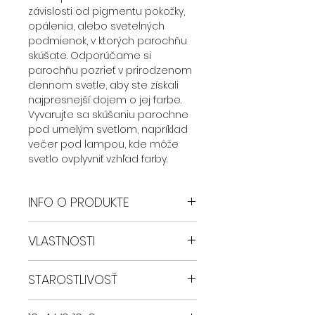
závislosti od pigmentu pokožky,
opálenia, alebo svetelných
podmienok, v ktorých parochňu
skúšate. Odporúčame si
parochňu pozrieť v prirodzenom
dennom svetle, aby ste získali
najpresnejší dojem o jej farbe.
Vyvarujte sa skúšaniu parochne
pod umelým svetlom, napríklad
večer pod lampou, kde môže
svetlo ovplyvniť vzhľad farby.
INFO O PRODUKTE
Parochne Safyia sú zhotovené z
VLASTNOSTI
najkvalitnejšieho syntetického
vlákna. Ručná výroba je zárukou
Zmeňte svoj vzhľad bez námahy
ich jedinečnosti a vysokej kvality.
STAROSTLIVOSŤ
Objavte konečnú všestrannosť a
Hlavné vlastnosti parochní Safyia:
štýl s našou GLUELESS syntetickou
- Pretrhaná predná
Parochňu je možné žehliť a
parochňou. Precízne vyrobená z