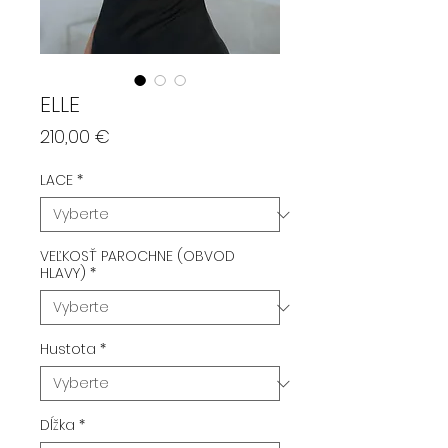
ELLE
Price
210,00 €
LACE
*
VEĽKOSŤ PAROCHNE (OBVOD
HLAVY)
*
Hustota
*
Dĺžka
*