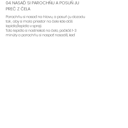
04. NASAĎ SI PAROCHŇU A POSUŇ JU
PREČ Z ČELA
Parochňu si nasaď na hlavu, a posuň ju dozadu
tak , aby si mala priestor na čele kde dáš
lepidlo/lepidlo v spreji.
Toto lepidlo si nastriekaš na čelo, počkáš 1-3
minúty a parochňu si naspať nasadíš, keď
lepidlo bude “sticky”. Nedávajte si parochňu na
čelo pokiaľ lepidlo nie je dostatočne uschnuté.
Je to také isté ako s umelými mihalnicami.
05. PAROCHŇU PRITLAČ
Ak máš parochňu nalepenú, treba si prednú
líniu pritlačiť prstami, gumou, alebo šatkou. Pre
čo najlepší výsledok si gumu nechaj čo
najdlhšie na hlave. 5-30 minút.
06. NALEP SI BOČNÉ STRANY
Bočné strany si veľa žien nelepí, ale ak si chceš
nalepiť aj tie tu je návod:
1. Nastriekaj si lepidlo na pokožku hlavy okolo uší.
2. Lepidlo nechaj zaschnúť tak aby bolo “sticky”
3. Bočné strany prtilač prstami na pokožku hlavy
a drž aspoň minútu. Pre ešte lepšie držanie si
môžeš okolo hlavy obviazať gumu/šatku/čelenku
na 5-30 minút.