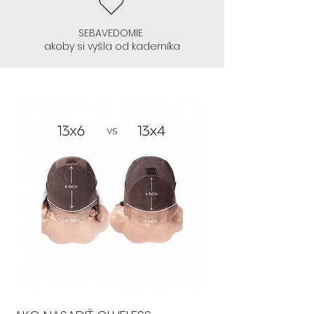
- Začnite glueless 13x4 , ktoré si
začnete lepiť. Toto lepenie na
SEBAVEDOMIE
akoby si vyšla od kaderníka
takejto sieťke 13x4 je ozaj
jednoduché, keď si to
natrénujete zvoľte 13x6
- Odporúčame parochne 13x4
:
CELINE, ALEYNA, SIENNA, TANSY, AVIS,
GRACE, NEPHTHYS, TYLA
AK NEVIETE LEPIŤ PAROCHŇU , ANI SA
S TÝM NECHCETE "BABRAŤ" :