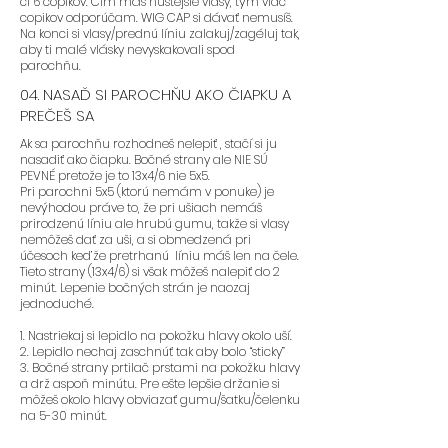
či 6 copikov. Čím máš hustejšie vlasy, tým viac
najčastejšie.
copikov odporúčam. WIG CAP si dávať nemusíš.
Na konci si vlasy/prednú líniu zalakuj/zagéluj tak,
aby ti malé vlásky nevyskakovali spod
parochňu.
04. NASAĎ SI PAROCHŇU AKO ČIAPKU A
- Odporúčame parochne s
PREČEŠ SA
postupným strihom, ktorý je
navrhnutý tak, aby skryl prednú
Ak sa parochňu rozhodneš nelepiť , stačí si ju
líniu vlasov. Týmto spôsobom sa
nasadiť ako čiapku. Bočné strany ale NIE SÚ
PEVNÉ pretože je to 13x4/6 nie 5x5.
nemusíte obávať, ako správne
Pri parochni 5x5 (ktorú nemám v ponuke) je
začesať prednú líniu dozadu.
nevýhodou práve to, že pri ušiach nemáš
(predná línia byť začesaná
prirodzenú líniu ale hrubú gumu, takže si vlasy
nemôžeš dať za uši, a si obmedzená pri
dozadu nemusí, ale výsledok
účesoch ked’že pretrhanú líniu máš len na čele.
vyzerá lepšie a zaberie to pár
Tieto strany (13x4/6) si však môžeš nalepiť do 2
minút.)
minút. Lepenie bočných strán je naozaj
jednoduché.
1. Nastriekaj si lepidlo na pokožku hlavy okolo uší.
- Odporúčame parochne:
FLORA,
2. Lepidlo nechaj zaschnúť tak aby bolo “sticky”
BLAIRE, SAFYIA, SKYE
3. Bočné strany prtilač prstami na pokožku hlavy
a drž aspoň minútu. Pre ešte lepšie držanie si
môžeš okolo hlavy obviazať gumu/šatku/čelenku
na 5-30 minút.