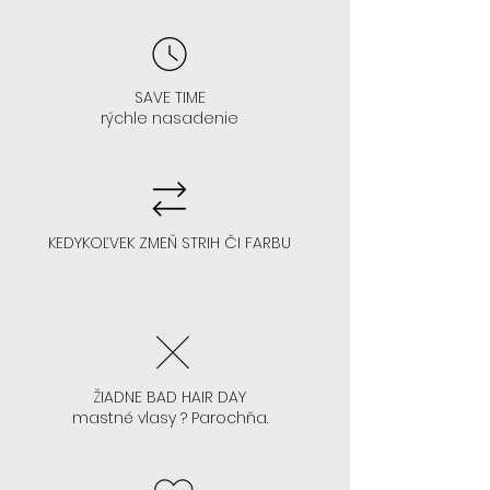
AK MÁTE VYŠŠIE ČELO : čo znamená
čelo na 3-4/5 prstov
SAVE TIME
rýchle nasadenie
- V 99% sa vám hodí každá farba
- Odporúčame akúkoľvek
KEDYKOĽVEK ZMEŇ STRIH ČI FARBU
farbu/strih parochne
ŽIADNE BAD HAIR DAY
AK NEVIETE LEPIŤ PAROCHŇU, ALE
mastné vlasy ? Parochňa.
CHCETE SA TO NAUČIŤ: