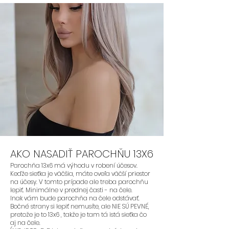
AKO NASADIŤ PAROCHŇU 13X6
Parochňa 13x6 má výhodu v robení účesov.
Keďže sieťka je väčšia, máte oveľa väčší priestor
na účesy. V tomto prípade ale treba parochňu
lepiť. Minimálne v prednej časti - na čele.
Inak vám bude parochňa na čele odstávať.
Bočné strany si lepiť nemusíte, ale NIE SÚ PEVNÉ,
pretože je to 13x6 , takže je tam tá istá sieťka čo
aj na čele.