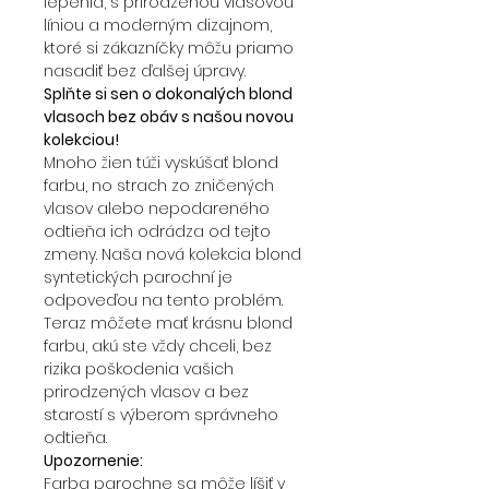
lepenia, s prirodzenou vlasovou
líniou a moderným dizajnom,
ktoré si zákazníčky môžu priamo
nasadiť bez ďalšej úpravy.
Splňte si sen o dokonalých blond
vlasoch bez obáv s našou novou
kolekciou!
Mnoho žien túži vyskúšať blond
farbu, no strach zo zničených
vlasov alebo nepodareného
odtieňa ich odrádza od tejto
zmeny. Naša nová kolekcia blond
syntetických parochní je
odpoveďou na tento problém.
Teraz môžete mať krásnu blond
farbu, akú ste vždy chceli, bez
rizika poškodenia vašich
prirodzených vlasov a bez
starostí s výberom správneho
odtieňa.
Upozornenie:
Farba parochne sa môže líšiť v