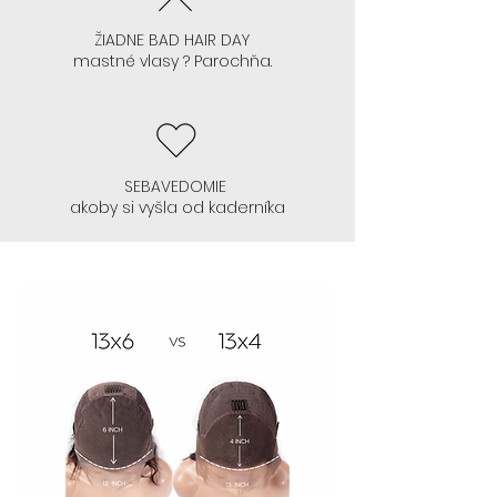
ŽIADNE BAD HAIR DAY
AK NEVIETE LEPIŤ PAROCHŇU, ALE
mastné vlasy ? Parochňa.
CHCETE SA TO NAUČIŤ:
- Začnite glueless 13x4 , ktoré si
začnete lepiť. Toto lepenie na
SEBAVEDOMIE
akoby si vyšla od kaderníka
takejto sieťke 13x4 je ozaj
jednoduché, keď si to
natrénujete zvoľte 13x6
- Odporúčame parochne 13x4
:
CELINE, ALEYNA, SIENNA, TANSY, AVIS,
GRACE, NEPHTHYS, TYLA