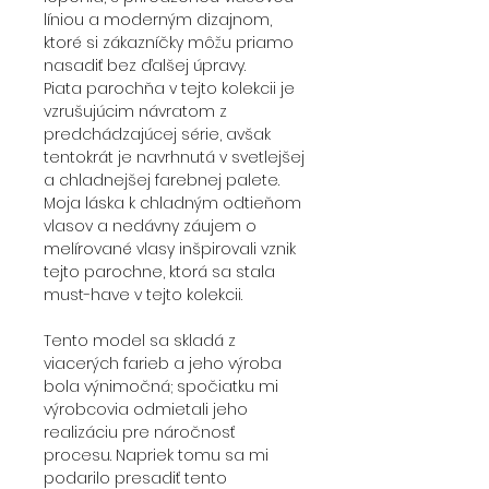
líniou a moderným dizajnom,
ktoré si zákazníčky môžu priamo
nasadiť bez ďalšej úpravy.
Piata parochňa v tejto kolekcii je
vzrušujúcim návratom z
predchádzajúcej série, avšak
tentokrát je navrhnutá v svetlejšej
a chladnejšej farebnej palete.
Moja láska k chladným odtieňom
vlasov a nedávny záujem o
melírované vlasy inšpirovali vznik
tejto parochne, ktorá sa stala
must-have v tejto kolekcii.
Tento model sa skladá z
viacerých farieb a jeho výroba
bola výnimočná; spočiatku mi
výrobcovia odmietali jeho
realizáciu pre náročnosť
procesu. Napriek tomu sa mi
podarilo presadiť tento