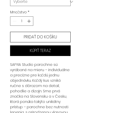
Množstvo
*
PRIDAŤ DO KOŠÍKU
KÚPIŤ TERAZ
SAFYIA Studio parochne sú
vyrábané na mieru – individuálne
a precízne pre každú jednu
objednávku. Každý kus vzniká
ručne s dôrazom na detail,
pohodlie a dizajn. Sme prvá
značka na Slovensku a v Česku,
ktorá ponúka takýto unikátny
prístup – parochne bez nutnosti
lepenia, s prirodzenou vlasovou