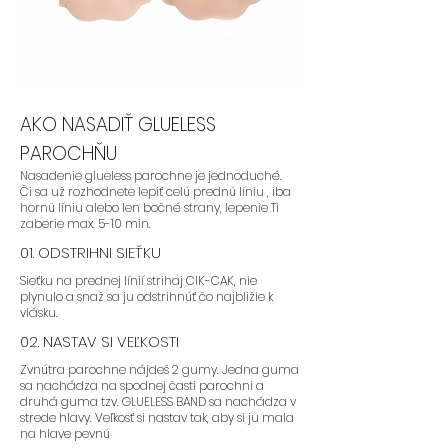
AK NEVIETE LEPIŤ PAROCHŇU , ANI SA
S TÝM NECHCETE "BABRAŤ" :
AKO NASADIŤ GLUELESS
- Odporúčame parochne
PAROCHŇU
GLUELESS s LAYERS teda so
Nasadenie glueless parochne je jednoduché.
strihom , ktorý je dopostupna.
Či sa už rozhodnete lepiť celú prednú líniu , iba
hornú líniu alebo len bočné strany, lepenie Ti
zaberie max. 5-10 min.
01. ODSTRIHNI SIEŤKU
- Odporúčame parochne:
FLORA,
Sieťku na prednej línií strihaj CIK-CAK, nie
BLAIRE, SAFYIA
plynulo a snaž sa ju odstrihnúť čo najbližie k
vlásku.
02. NASTAV SI VEĽKOSTI
Zvnútra parochne nájdeš 2 gumy. Jedna guma
sa nachádza na spodnej časti parochni a
druhá guma tzv. GLUELESS BAND sa nachádza v
AK STE PAROCHNE NIKDY NENOSILA
strede hlavy. Veľkosť si nastav tak, aby si ju mala
ALE CHCETE ZAČAŤ:
na hlave pevnú