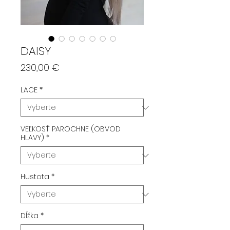
DAISY
Price
230,00 €
LACE
*
VEĽKOSŤ PAROCHNE (OBVOD
HLAVY)
*
Hustota
*
Dĺžka
*