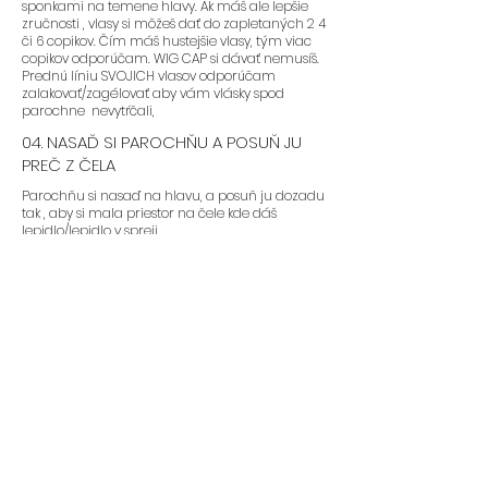
sponkami na temene hlavy. Ak máš ale lepšie
zručnosti , vlasy si môžeš dať do zapletaných 2 4
či 6 copikov. Čím máš hustejšie vlasy, tým viac
copikov odporúčam. WIG CAP si dávať nemusíš.
Prednú líniu SVOJICH vlasov odporúčam
zalakovať/zagélovať aby vám vlásky spod
parochne nevytŕčali,
04. NASAĎ SI PAROCHŇU A POSUŇ JU
PREČ Z ČELA
Parochňu si nasaď na hlavu, a posuň ju dozadu
tak , aby si mala priestor na čele kde dáš
lepidlo/lepidlo v spreji.
Toto lepidlo si nastriekaš na čelo, počkáš 1-3
minúty a parochňu si naspať nasadíš, keď
lepidlo bude “sticky”. Nedávajte si parochňu na
čelo pokiaľ lepidlo nie je dostatočne uschnuté.
Je to také isté ako s umelými mihalnicami.
05. PAROCHŇU PRITLAČ
Ak máš parochňu nalepenú, treba si prednú
líniu pritlačiť prstami, gumou, alebo šatkou. Pre
čo najlepší výsledok si gumu nechaj čo
najdlhšie na hlave. 5-30 minút.
06. NALEP SI BOČNÉ STRANY