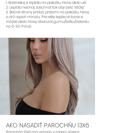
1. Nastriekaj si lepidlo na pokožku hlavy okolo uší.
- Odporúčame parochne:
FLORA,
2. Lepidlo nechaj zaschnúť tak aby bolo “sticky”
BLAIRE, SAFYIA, SKYE
3. Bočné strany prtilač prstami na pokožku hlavy
a drž aspoň minútu. Pre ešte lepšie držanie si
môžeš okolo hlavy obviazať gumu/šatku/čelenku
na 5-30 minút.
AKO NASADIŤ PAROCHŇU 13X6
Parochňa 13x6 má výhodu v robení účesov.