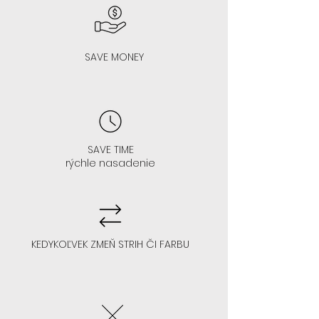
SAVE MONEY
AK MÁTE VYŠŠIE ČELO : čo znamená
čelo na 3-4/5 prstov
SAVE TIME
rýchle nasadenie
- V 99% sa vám hodí každá farba
- Odporúčame akúkoľvek
KEDYKOĽVEK ZMEŇ STRIH ČI FARBU
farbu/strih parochne