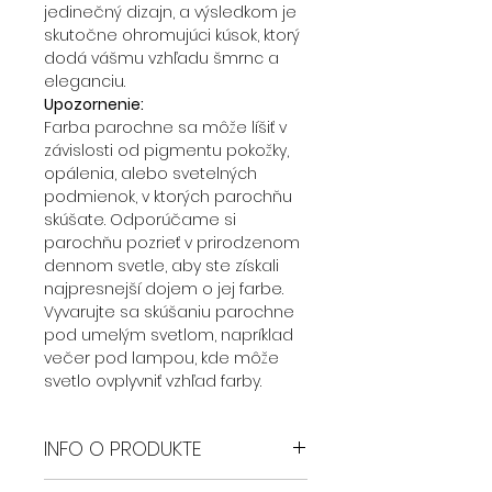
jedinečný dizajn, a výsledkom je
skutočne ohromujúci kúsok, ktorý
dodá vášmu vzhľadu šmrnc a
eleganciu.
Upozornenie:
Farba parochne sa môže líšiť v
závislosti od pigmentu pokožky,
opálenia, alebo svetelných
podmienok, v ktorých parochňu
skúšate. Odporúčame si
parochňu pozrieť v prirodzenom
dennom svetle, aby ste získali
najpresnejší dojem o jej farbe.
Vyvarujte sa skúšaniu parochne
pod umelým svetlom, napríklad
večer pod lampou, kde môže
svetlo ovplyvniť vzhľad farby.
INFO O PRODUKTE
Parochne Safyia sú zhotovené z