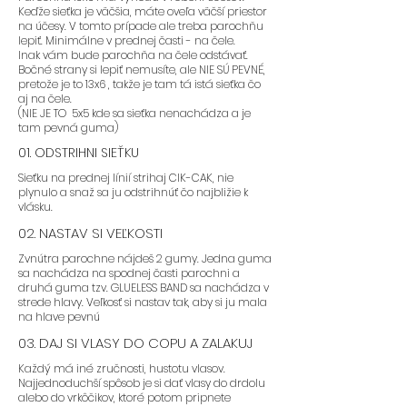
Keďže sieťka je väčšia, máte oveľa väčší priestor
na účesy. V tomto prípade ale treba parochňu
lepiť. Minimálne v prednej časti - na čele.
Inak vám bude parochňa na čele odstávať.
Bočné strany si lepiť nemusíte, ale NIE SÚ PEVNÉ,
pretože je to 13x6 , takže je tam tá istá sieťka čo
aj na čele.
(NIE JE TO 5x5 kde sa sieťka nenachádza a je
tam pevná guma)
01. ODSTRIHNI SIEŤKU
Sieťku na prednej línií strihaj CIK-CAK, nie
plynulo a snaž sa ju odstrihnúť čo najbližie k
vlásku.
02. NASTAV SI VEĽKOSTI
Zvnútra parochne nájdeš 2 gumy. Jedna guma
sa nachádza na spodnej časti parochni a
druhá guma tzv. GLUELESS BAND sa nachádza v
strede hlavy. Veľkosť si nastav tak, aby si ju mala
na hlave pevnú
03. DAJ SI VLASY DO COPU A ZALAKUJ
Každý má iné zručnosti, hustotu vlasov.
Najjednoduchší spôsob je si dať vlasy do drdolu
alebo do vrkôčikov, ktoré potom pripnete