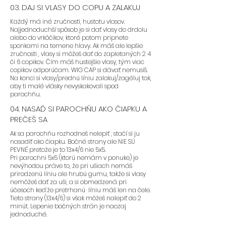
03. DAJ SI VLASY DO COPU A ZALAKUJ
Každý má iné zručnosti, hustotu vlasov.
Najjednoduchší spôsob je si dať vlasy do drdolu
- Odporúčame zvoliť farbu, v
alebo do vrkôčikov, ktoré potom pripnete
ktorej sa cítite najviac
sponkami na temene hlavy. Ak máš ale lepšie
zručnosti , vlasy si môžeš dať do zapletaných 2 4
sebavedomo a ktorú nosíte
či 6 copikov. Čím máš hustejšie vlasy, tým viac
najčastejšie.
copikov odporúčam. WIG CAP si dávať nemusíš.
Na konci si vlasy/prednú líniu zalakuj/zagéluj tak,
aby ti malé vlásky nevyskakovali spod
parochňu.
04. NASAĎ SI PAROCHŇU AKO ČIAPKU A
- Odporúčame parochne s
PREČEŠ SA
postupným strihom, ktorý je
navrhnutý tak, aby skryl prednú
Ak sa parochňu rozhodneš nelepiť , stačí si ju
líniu vlasov. Týmto spôsobom sa
nasadiť ako čiapku. Bočné strany ale NIE SÚ
PEVNÉ pretože je to 13x4/6 nie 5x5.
nemusíte obávať, ako správne
Pri parochni 5x5 (ktorú nemám v ponuke) je
začesať prednú líniu dozadu.
nevýhodou práve to, že pri ušiach nemáš
(predná línia byť začesaná
prirodzenú líniu ale hrubú gumu, takže si vlasy
nemôžeš dať za uši, a si obmedzená pri
dozadu nemusí, ale výsledok
účesoch ked’že pretrhanú líniu máš len na čele.
vyzerá lepšie a zaberie to pár
Tieto strany (13x4/6) si však môžeš nalepiť do 2
minút.)
minút. Lepenie bočných strán je naozaj
jednoduché.