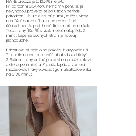
PEVNÉ pretože je to 13x4/6 nie 5x5.
Pri parochni 5x5 (ktorú nemám v ponuke) je
nevýhodou práve to, že pri ušiach nemáš
prirodzenú líniu ale hrubú gumu, takže si vlasy
nemôžeš dať za uši, a si obmedzená pri
účesoch ked’že pretrhanú líniu máš len na čele.
Tieto strany (13x4/6) si však môžeš nalepiť do 2
minút. Lepenie bočných strán je naozaj
jednoduché.
1. Nastriekaj si lepidlo na pokožku hlavy okolo uší.
2. Lepidlo nechaj zaschnúť tak aby bolo “sticky”
3. Bočné strany prtilač prstami na pokožku hlavy
a drž aspoň minútu. Pre ešte lepšie držanie si
môžeš okolo hlavy obviazať gumu/šatku/čelenku
na 5-30 minút.