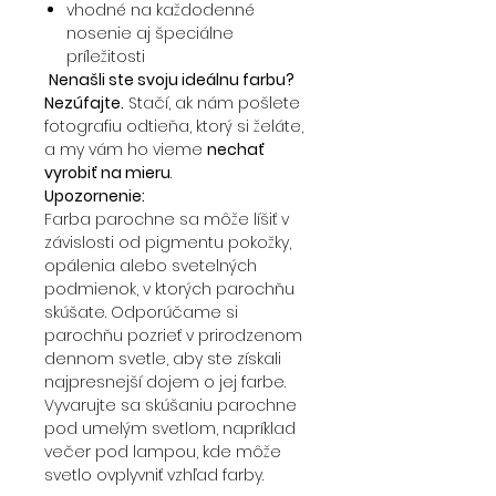
vhodné na každodenné
nosenie aj špeciálne
príležitosti
Nenašli ste svoju ideálnu farbu?
Nezúfajte.
Stačí, ak nám pošlete
fotografiu odtieňa, ktorý si želáte,
a my vám ho vieme
nechať
vyrobiť na mieru
.
Upozornenie:
Farba parochne sa môže líšiť v
závislosti od pigmentu pokožky,
opálenia alebo svetelných
podmienok, v ktorých parochňu
skúšate. Odporúčame si
parochňu pozrieť v prirodzenom
dennom svetle, aby ste získali
najpresnejší dojem o jej farbe.
Vyvarujte sa skúšaniu parochne
pod umelým svetlom, napríklad
večer pod lampou, kde môže
svetlo ovplyvniť vzhľad farby.