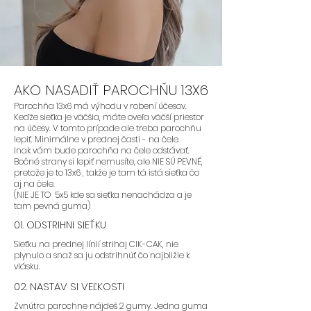
AKO NASADIŤ PAROCHŇU 13X6
Parochňa 13x6 má výhodu v robení účesov.
Keďže sieťka je väčšia, máte oveľa väčší priestor
na účesy. V tomto prípade ale treba parochňu
lepiť. Minimálne v prednej časti - na čele.
Inak vám bude parochňa na čele odstávať.
Bočné strany si lepiť nemusíte, ale NIE SÚ PEVNÉ,
pretože je to 13x6 , takže je tam tá istá sieťka čo
aj na čele.
(NIE JE TO 5x5 kde sa sieťka nenachádza a je
tam pevná guma)
01. ODSTRIHNI SIEŤKU
Sieťku na prednej línií strihaj CIK-CAK, nie
plynulo a snaž sa ju odstrihnúť čo najbližie k
vlásku.
02. NASTAV SI VEĽKOSTI
Zvnútra parochne nájdeš 2 gumy. Jedna guma