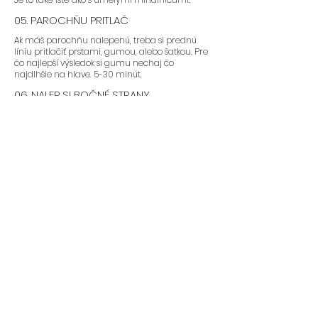
05. PAROCHŇU PRITLAČ
Ak máš parochňu nalepenú, treba si prednú
líniu pritlačiť prstami, gumou, alebo šatkou. Pre
čo najlepší výsledok si gumu nechaj čo
najdlhšie na hlave. 5-30 minút.
06. NALEP SI BOČNÉ STRANY
Bočné strany si veľa žien nelepí, ale ak si chceš
nalepiť aj tie tu je návod:
1. Nastriekaj si lepidlo na pokožku hlavy okolo uší.
2. Lepidlo nechaj zaschnúť tak aby bolo “sticky”
3. Bočné strany prtilač prstami na pokožku hlavy
a drž aspoň minútu. Pre ešte lepšie držanie si
môžeš okolo hlavy obviazať gumu/šatku/čelenku
na 5-30 minút.
OSOBNÁ RADA: