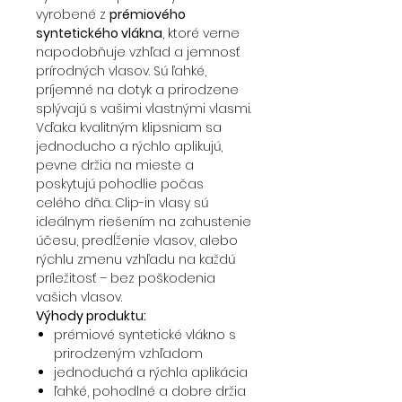
vyrobené z
prémiového
syntetického vlákna
, ktoré verne
napodobňuje vzhľad a jemnosť
prírodných vlasov. Sú ľahké,
príjemné na dotyk a prirodzene
splývajú s vašimi vlastnými vlasmi.
Vďaka kvalitným klipsniam sa
jednoducho a rýchlo aplikujú,
pevne držia na mieste a
poskytujú pohodlie počas
celého dňa. Clip-in vlasy sú
ideálnym riešením na zahustenie
účesu, predĺženie vlasov, alebo
rýchlu zmenu vzhľadu na každú
príležitosť – bez poškodenia
vašich vlasov.
Výhody produktu:
prémiové syntetické vlákno s
prirodzeným vzhľadom
jednoduchá a rýchla aplikácia
ľahké, pohodlné a dobre držia