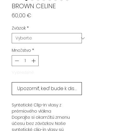
BROWN CELINE
Price
60,00 €
Zväzok
*
Množstvo
*
Vypredané
Upozorniť, keď bude k dispozícii
Syntetické Clip-In vlasy z
prémiového vlákna
Doprajte si okamžitú zmenu
účesu bez záväzkov. Naše
syntetické clip-in vlasy sú