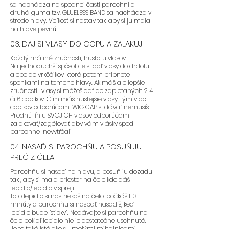
sa nachádza na spodnej časti parochni a
druhá guma tzv. GLUELESS BAND sa nachádza v
strede hlavy. Veľkosť si nastav tak, aby si ju mala
na hlave pevnú
03. DAJ SI VLASY DO COPU A ZALAKUJ
Každý má iné zručnosti, hustotu vlasov.
Najjednoduchší spôsob je si dať vlasy do drdolu
alebo do vrkôčikov, ktoré potom pripnete
sponkami na temene hlavy. Ak máš ale lepšie
zručnosti , vlasy si môžeš dať do zapletaných 2 4
či 6 copikov. Čím máš hustejšie vlasy, tým viac
copikov odporúčam. WIG CAP si dávať nemusíš.
Prednú líniu SVOJICH vlasov odporúčam
zalakovať/zagélovať aby vám vlásky spod
parochne nevytŕčali,
04. NASAĎ SI PAROCHŇU A POSUŇ JU
PREČ Z ČELA
Parochňu si nasaď na hlavu, a posuň ju dozadu
tak , aby si mala priestor na čele kde dáš
lepidlo/lepidlo v spreji.
Toto lepidlo si nastriekaš na čelo, počkáš 1-3
minúty a parochňu si naspať nasadíš, keď
lepidlo bude “sticky”. Nedávajte si parochňu na
čelo pokiaľ lepidlo nie je dostatočne uschnuté.
Je to také isté ako s umelými mihalnicami.