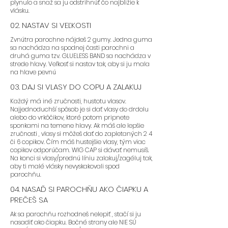
plynulo a snaž sa ju odstrihnúť čo najbližie k
vlásku.
02. NASTAV SI VEĽKOSTI
Zvnútra parochne nájdeš 2 gumy. Jedna guma
sa nachádza na spodnej časti parochni a
druhá guma tzv. GLUELESS BAND sa nachádza v
strede hlavy. Veľkosť si nastav tak, aby si ju mala
na hlave pevnú
03. DAJ SI VLASY DO COPU A ZALAKUJ
Každý má iné zručnosti, hustotu vlasov.
Najjednoduchší spôsob je si dať vlasy do drdolu
alebo do vrkôčikov, ktoré potom pripnete
sponkami na temene hlavy. Ak máš ale lepšie
zručnosti , vlasy si môžeš dať do zapletaných 2 4
či 6 copikov. Čím máš hustejšie vlasy, tým viac
copikov odporúčam. WIG CAP si dávať nemusíš.
Na konci si vlasy/prednú líniu zalakuj/zagéluj tak,
aby ti malé vlásky nevyskakovali spod
parochňu.
04. NASAĎ SI PAROCHŇU AKO ČIAPKU A
PREČEŠ SA
Ak sa parochňu rozhodneš nelepiť , stačí si ju
nasadiť ako čiapku. Bočné strany ale NIE SÚ