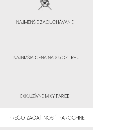
zakúpiť o jedno balenie viac a
aby ste sa uistili o jej efektivite.
končeky si môžete jemne
zostrihnúť podľa vlastných
predstáv, čím dosiahnete plnší
NAJMENŠIE ZACUCHÁVANIE
efekt bez straty prirodzeného
vzhľadu.
NAJNIŽŠIA CENA NA SK/CZ TRHU
EXKLUZÍVNE MIXY FARIEB
PREČO ZAČAŤ NOSIŤ PAROCHNE