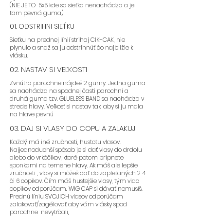
(NIE JE TO 5x5 kde sa sieťka nenachádza a je
tam pevná guma)
01. ODSTRIHNI SIEŤKU
Sieťku na prednej línií strihaj CIK-CAK, nie
plynulo a snaž sa ju odstrihnúť čo najbližie k
vlásku.
02. NASTAV SI VEĽKOSTI
Zvnútra parochne nájdeš 2 gumy. Jedna guma
sa nachádza na spodnej časti parochni a
druhá guma tzv. GLUELESS BAND sa nachádza v
strede hlavy. Veľkosť si nastav tak, aby si ju mala
na hlave pevnú
03. DAJ SI VLASY DO COPU A ZALAKUJ
Každý má iné zručnosti, hustotu vlasov.
Najjednoduchší spôsob je si dať vlasy do drdolu
alebo do vrkôčikov, ktoré potom pripnete
sponkami na temene hlavy. Ak máš ale lepšie
zručnosti , vlasy si môžeš dať do zapletaných 2 4
či 6 copikov. Čím máš hustejšie vlasy, tým viac
copikov odporúčam. WIG CAP si dávať nemusíš.
Prednú líniu SVOJICH vlasov odporúčam
zalakovať/zagélovať aby vám vlásky spod
parochne nevytŕčali,