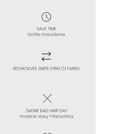
AK MÁTE VYŠŠIE ČELO : čo znamená
čelo na 3-4/5 prstov
SAVE TIME
rýchle nasadenie
- V 99% sa vám hodí každá farba
- Odporúčame akúkoľvek
KEDYKOĽVEK ZMEŇ STRIH ČI FARBU
farbu/strih parochne
ŽIADNE BAD HAIR DAY
AK NEVIETE LEPIŤ PAROCHŇU, ALE
mastné vlasy ? Parochňa.
CHCETE SA TO NAUČIŤ: