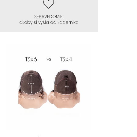
- Začnite glueless 13x4 , ktoré si
začnete lepiť. Toto lepenie na
SEBAVEDOMIE
akoby si vyšla od kaderníka
takejto sieťke 13x4 je ozaj
jednoduché, keď si to
natrénujete zvoľte 13x6
- Odporúčame parochne 13x4
:
CELINE, ALEYNA, SIENNA, TANSY, AVIS,
GRACE, NEPHTHYS, TYLA
AK NEVIETE LEPIŤ PAROCHŇU , ANI SA
S TÝM NECHCETE "BABRAŤ" :