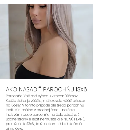
AKO NASADIŤ PAROCHŇU 13X6
Parochňa 13x6 má výhodu v robení účesov.
Keďže sieťka je väčšia, máte oveľa väčší priestor
na účesy. V tomto prípade ale treba parochňu
lepiť. Minimálne v prednej časti - na čele.
Inak vám bude parochňa na čele odstávať.
Bočné strany si lepiť nemusíte, ale NIE SÚ PEVNÉ,
pretože je to 13x6 , takže je tam tá istá sieťka čo
aj na čele.