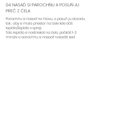
04. NASAĎ SI PAROCHŇU A POSUŇ JU
PREČ Z ČELA
Parochňu si nasaď na hlavu, a posuň ju dozadu
tak , aby si mala priestor na čele kde dáš
lepidlo/lepidlo v spreji.
Toto lepidlo si nastriekaš na čelo, počkáš 1-3
minúty a parochňu si naspať nasadíš, keď
lepidlo bude “sticky”. Nedávajte si parochňu na
čelo pokiaľ lepidlo nie je dostatočne uschnuté.
Je to také isté ako s umelými mihalnicami.
05. PAROCHŇU PRITLAČ
Ak máš parochňu nalepenú, treba si prednú
líniu pritlačiť prstami, gumou, alebo šatkou. Pre
čo najlepší výsledok si gumu nechaj čo
najdlhšie na hlave. 5-30 minút.
06. NALEP SI BOČNÉ STRANY
Bočné strany si veľa žien nelepí, ale ak si chceš
nalepiť aj tie tu je návod:
1. Nastriekaj si lepidlo na pokožku hlavy okolo uší.
2. Lepidlo nechaj zaschnúť tak aby bolo “sticky”
3. Bočné strany prtilač prstami na pokožku hlavy
a drž aspoň minútu. Pre ešte lepšie držanie si
môžeš okolo hlavy obviazať gumu/šatku/čelenku