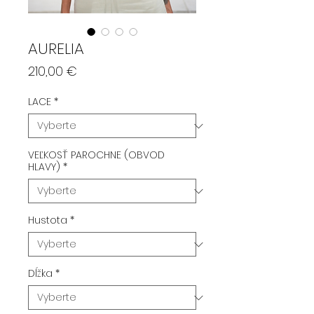
AURELIA
Price
210,00 €
LACE
*
VEĽKOSŤ PAROCHNE (OBVOD
HLAVY)
*
Hustota
*
Dĺžka
*