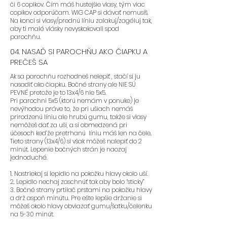
či 6 copikov. Čím máš hustejšie vlasy, tým viac
najčastejšie.
copikov odporúčam. WIG CAP si dávať nemusíš.
Na konci si vlasy/prednú líniu zalakuj/zagéluj tak,
aby ti malé vlásky nevyskakovali spod
parochňu.
04. NASAĎ SI PAROCHŇU AKO ČIAPKU A
- Odporúčame parochne s
PREČEŠ SA
postupným strihom, ktorý je
navrhnutý tak, aby skryl prednú
Ak sa parochňu rozhodneš nelepiť , stačí si ju
líniu vlasov. Týmto spôsobom sa
nasadiť ako čiapku. Bočné strany ale NIE SÚ
PEVNÉ pretože je to 13x4/6 nie 5x5.
nemusíte obávať, ako správne
Pri parochni 5x5 (ktorú nemám v ponuke) je
začesať prednú líniu dozadu.
nevýhodou práve to, že pri ušiach nemáš
(predná línia byť začesaná
prirodzenú líniu ale hrubú gumu, takže si vlasy
nemôžeš dať za uši, a si obmedzená pri
dozadu nemusí, ale výsledok
účesoch ked’že pretrhanú líniu máš len na čele.
vyzerá lepšie a zaberie to pár
Tieto strany (13x4/6) si však môžeš nalepiť do 2
minút.)
minút. Lepenie bočných strán je naozaj
jednoduché.
1. Nastriekaj si lepidlo na pokožku hlavy okolo uší.
- Odporúčame parochne:
FLORA,
2. Lepidlo nechaj zaschnúť tak aby bolo “sticky”
BLAIRE, SAFYIA, SKYE
3. Bočné strany prtilač prstami na pokožku hlavy
a drž aspoň minútu. Pre ešte lepšie držanie si
môžeš okolo hlavy obviazať gumu/šatku/čelenku
na 5-30 minút.