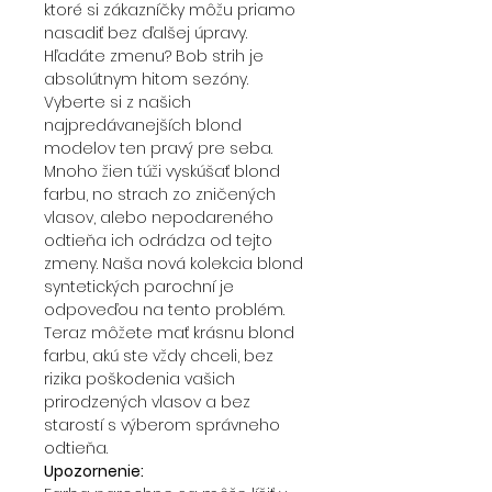
ktoré si zákazníčky môžu priamo
nasadiť bez ďalšej úpravy.
Hľadáte zmenu? Bob strih je
absolútnym hitom sezóny.
Vyberte si z našich
najpredávanejších blond
modelov ten pravý pre seba.
Mnoho žien túži vyskúšať blond
farbu, no strach zo zničených
vlasov, alebo nepodareného
odtieňa ich odrádza od tejto
zmeny. Naša nová kolekcia blond
syntetických parochní je
odpoveďou na tento problém.
Teraz môžete mať krásnu blond
farbu, akú ste vždy chceli, bez
rizika poškodenia vašich
prirodzených vlasov a bez
starostí s výberom správneho
odtieňa.
Upozornenie: