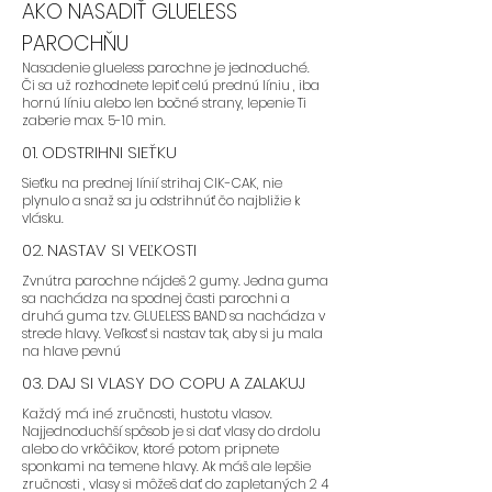
AKO NASADIŤ GLUELESS
- Odporúčame parochne
PAROCHŇU
GLUELESS s LAYERS teda so
Nasadenie glueless parochne je jednoduché.
strihom , ktorý je dopostupna.
Či sa už rozhodnete lepiť celú prednú líniu , iba
hornú líniu alebo len bočné strany, lepenie Ti
zaberie max. 5-10 min.
01. ODSTRIHNI SIEŤKU
- Odporúčame parochne:
FLORA,
Sieťku na prednej línií strihaj CIK-CAK, nie
BLAIRE, SAFYIA
plynulo a snaž sa ju odstrihnúť čo najbližie k
vlásku.
02. NASTAV SI VEĽKOSTI
Zvnútra parochne nájdeš 2 gumy. Jedna guma
sa nachádza na spodnej časti parochni a
druhá guma tzv. GLUELESS BAND sa nachádza v
AK STE PAROCHNE NIKDY NENOSILA
strede hlavy. Veľkosť si nastav tak, aby si ju mala
ALE CHCETE ZAČAŤ:
na hlave pevnú
03. DAJ SI VLASY DO COPU A ZALAKUJ
Každý má iné zručnosti, hustotu vlasov.
Najjednoduchší spôsob je si dať vlasy do drdolu
- Odporúčame zvoliť farbu, v
alebo do vrkôčikov, ktoré potom pripnete
ktorej sa cítite najviac
sponkami na temene hlavy. Ak máš ale lepšie
zručnosti , vlasy si môžeš dať do zapletaných 2 4
sebavedomo a ktorú nosíte