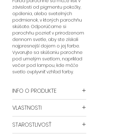
Farba parochne sa môže líšiť v
závislosti od pigmentu pokožky,
opálenia, alebo svetelných
podmienok, v ktorých parochňu
skúšate. Odporúčame si
parochňu pozrieť v prirodzenom
dennom svetle, aby ste získali
najpresnejší dojem o jej farbe.
Vyvarujte sa skúšaniu parochne
pod umelým svetlom, napríklad
večer pod lampou, kde môže
svetlo ovplyvniť vzhľad farby.
INFO O PRODUKTE
Parochne Safyia sú zhotovené z
VLASTNOSTI
najkvalitnejšieho syntetického
vlákna. Ručná výroba je zárukou
Zmeňte svoj vzhľad bez námahy
ich jedinečnosti a vysokej kvality.
STAROSTLIVOSŤ
Objavte konečnú všestrannosť a
Hlavné vlastnosti parochní Safyia:
štýl s našou GLUELESS syntetickou
- Pretrhaná predná
Parochňu je možné žehliť a