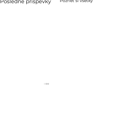
Pozrieť si všetky
Posledné príspevky