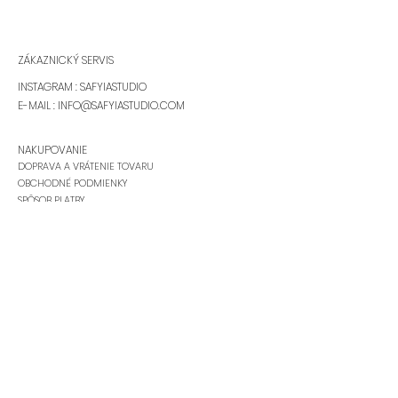
Ako nasadiť glueless
Ako odstrihnúť 
parochňu ?
parochni
ZÁKAZNICKÝ SERVIS
INSTAGRAM : SAFYIASTUDIO
E-MAIL :
INFO@SAFYIASTUDIO.COM
NAKUPOVANIE
DOPRAVA A VRÁTENIE TOVARU
OBCHODNÉ PODMIENKY
SPÔSOB PLATBY
SPRACOVANIE OSOBNÝCH ÚDAJOV
REKLAMAČNÝ PORIADOK
SAFYIAHAIR
NA MAILY ODPISUJEME:
PO-PIA 8:00-20:00