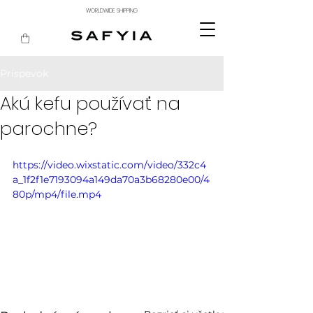
WORLDWIDE SHIPPING
Príspevok
Akú kefu používať na
parochne?
https://video.wixstatic.com/video/332c4
a_1f2f1e7193094a149da70a3b68280e00/4
80p/mp4/file.mp4